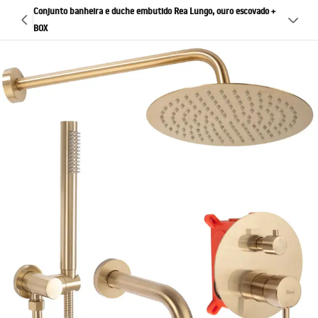
Conjunto banheira e duche embutido Rea Lungo, ouro escovado +
BOX