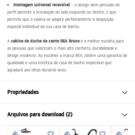
Montagem universal reversível
– o design bem pensado do
perfil permite a instalação do lado esquerdo ou direito, o que
permite que a cabina se adapte perfeitamente à disposição
espacial individual da sua casa de banho.
cabina de duche de canto
REA
Bruno
A
é a melhor escolha para
as pessoas que valorizam o mais alto conforto, durabilidade e
design moderno. Ao escolher a marca
REA
, obtém uma garantia de
qualidade e uma estética de casa de banho impecável que
agradará aos olhos durante anos.
Propriedades
Tamanho da cabina
120x90
Arquivos para download (2)
Rozmiar kabiny double
90x100
Cor
Miedź szczotkowana
Warunki bezpieczeństwa