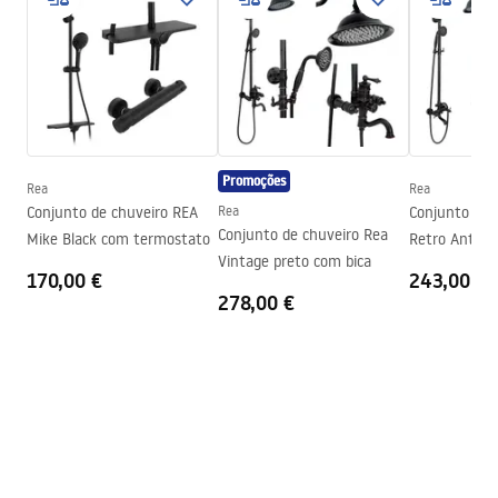
Tipo de cabina
Canto
WARUNKI BEZPIECZENSTWA KABINY DRZWI
Cor do vidro
Transparente 6mm
PARAWANY.pdf
Como abrir
Inclinação
Seria
Bruno
Condições de garantia
Assembléia
Em uma base de chuveiro ou
Warranty_Terms_and_Conditions_-
piso
_Shower_Doors__Enclosures__Panels__Bath_Screens_-
Promoções
Rea
Rea
_24.pdf
Altura (mm)
1950
mm
Conjunto de chuveiro REA
Rea
Conjunto de 
Conjunto de chuveiro Rea
Mike Black com termostato
Retro Antiqu
Direção da cabina
Esquerda ou direita
Vintage preto com bica
bico
170,00 €
243,00 €
Garantia
24 meses
278,00 €
Revestimento Fácil e Limpo
Não