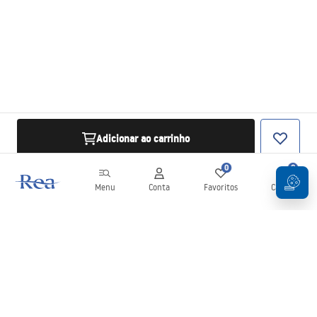
Adicionar ao carrinho
0
0
Menu
Conta
Favoritos
Carrinho
Newsletter
Mantenha-se atualizado com novidades e promoções!