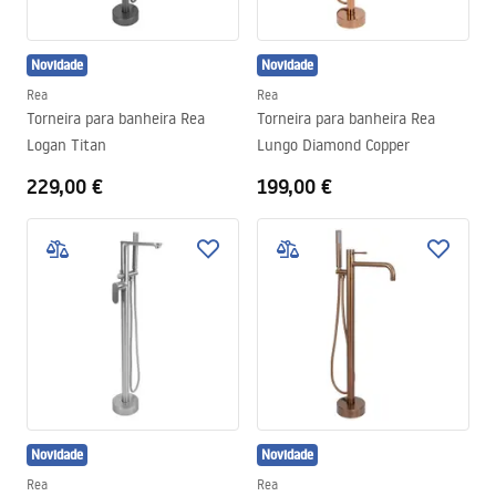
Novidade
Novidade
Rea
Rea
Torneira para banheira Rea
Torneira para banheira Rea
Logan Titan
Lungo Diamond Copper
229,00 €
199,00 €
Novidade
Novidade
Rea
Rea