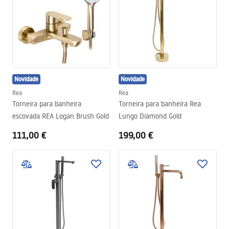
Novidade
Novidade
Rea
Rea
Torneira para banheira
Torneira para banheira Rea
escovada REA Logan Brush Gold
Lungo Diamond Gold
111,00 €
199,00 €