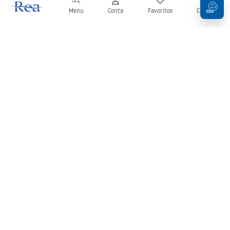
Menu
Conta
Favoritos
Carrinho
Newsletter
Mantenha-se atualizado com novidades e promoções!
Subscrever
Ao inserir e confirmar os seus dados, concorda em receber a
newsletter de acordo com os termos definidos nos
Termos e
Condições
.