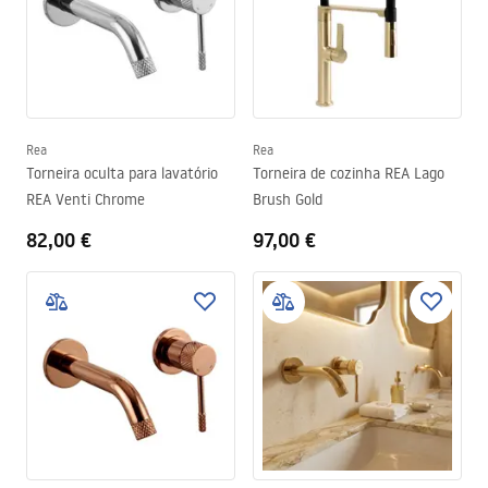
Rea
Rea
Torneira oculta para lavatório
Torneira de cozinha REA Lago
REA Venti Chrome
Brush Gold
82,00 €
97,00 €