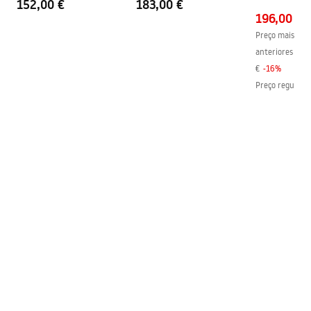
152,00 €
183,00 €
BOX
196,00 €
Preço mais baix
anteriores ao d
€
-
16
%
Preço regular
: