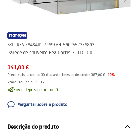
Promoções
SKU
:
REA-K8484
ID
:
7969
EAN
:
5902557376803
Parede de chuveiro Rea Cortis GOLD 100
341,00 €
-
12
%
Preço mais baixo nos 30 dias anteriores ao desconto:
387,00 €
Preço regular
:
417,00 €
Envio depois de amanhã.
Perguntar sobre o produto
Descrição do produto