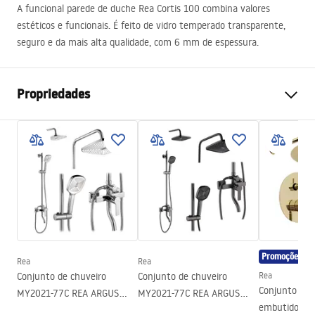
A funcional parede de duche Rea Cortis 100 combina valores
estéticos e funcionais. É feito de vidro temperado transparente,
seguro e da mais alta qualidade, com 6 mm de espessura.
Propriedades
Tamanho da cabina
100
Cor
Ouro
Tipo de cabina
Entrada
Cor do vidro
Transparente 6mm
Como abrir
Deslizamento
Seria
Cortis
Promoções
Rea
Rea
Altura (mm)
1995
mm
Conjunto de chuveiro
Conjunto de chuveiro
Rea
Direção da cabina
Universal
Conjunto de 
MY2021-77C REA ARGUS
MY2021-77C REA ARGUS
embutido Rea
CHROME
TYTAN
Garantia
24 meses