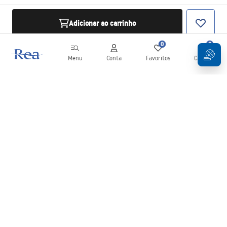
Adicionar ao carrinho
0
0
Menu
Conta
Favoritos
Carrinho
Newsletter
Mantenha-se atualizado com novidades e promoções!
Subscrever
Ao inserir e confirmar os seus dados, concorda em receber a
newsletter de acordo com os termos definidos nos
Termos e