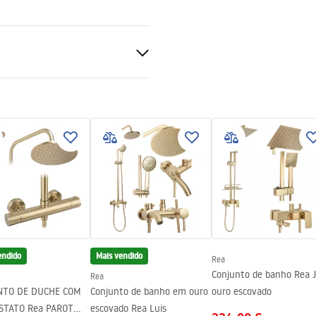
nte 8mm
endido
Mais vendido
Rea
Conjunto de banho Rea 
Rea
NTO DE DUCHE COM
Conjunto de banho em ouro
ouro escovado
STATO Rea PAROT
escovado Rea Luis