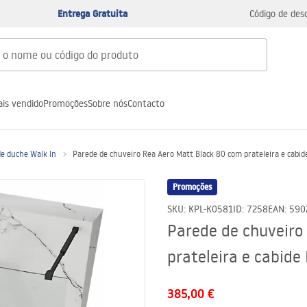
Entrega Gratuita
Código de des
is vendido
Promoções
Sobre nós
Contacto
de duche Walk In
Parede de chuveiro Rea Aero Matt Black 80 com prateleira e cabid
Promoções
SKU
:
KPL-K0581
ID
:
7258
EAN
:
590
Parede de chuveiro
prateleira e cabide
385,00 €