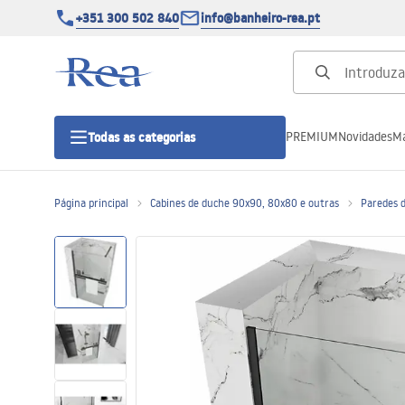
+351 300 502 840
info@banheiro-rea.pt
PREMIUM
Novidades
Ma
Todas as categorias
Página principal
Cabines de duche 90x90, 80x80 e outras
Paredes 
Cabines de duche 90x90, 80x80 e
outras
Portas de duche
Bases de duche de casa de banho
Sumidouros de duche