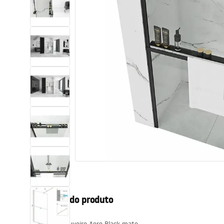
Sanitas, lavatórios
Lava-louças e lavatórios de casa
de banho
Cabinas de duche de casa de
banho
Misturadores de casa de banho
Chuveiros de casa de banho
Cozinha
Descrição do produto
Acessórios de casa de banho,