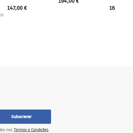
194,00 €
147,00 €
169,00 €
00
Subscrever
idos nos
Termos e Condições
.