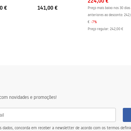
224,00 €
scovado
0 €
141,00 €
Preço mais baixo nos 30 dias
anteriores ao desconto:
242,
€
-
7
%
Preço regular
:
242,00 €
com novidades e promoções!
eus dados, concorda em receber a newsletter de acordo com os termos defin