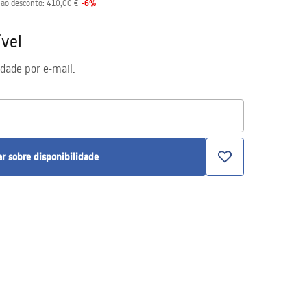
-
6
%
 ao desconto:
410,00 €
vel
idade por e-mail.
ar sobre disponibilidade