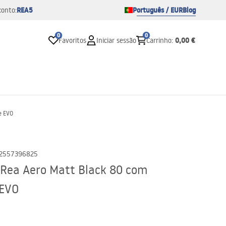
REA5
Português / EUR
Blog
conto:
0
0
0,00 €
Favoritos
Iniciar sessão
Carrinho
:
e EVO
2557396825
 Rea Aero Matt Black 80 com
 EVO