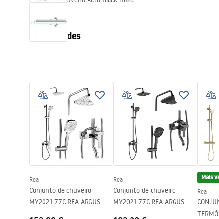
Parede de chuveiro Aero Black mate
acessórios de casa de banho
Propriedades
Tamanho da cabina
80
Cor
Preto
Tipo de cabina
Entrada
Cor do vidro
Transpare
Seria
Aero
Altura (mm)
1950
mm
Direção da cabina
Universal
Garantia
24 meses
Mais v
Rea
Rea
Conjunto de chuveiro
Conjunto de chuveiro
Rea
MY2021-77C REA ARGUS
MY2021-77C REA ARGUS
CONJU
CHROME
TYTAN
TERMÓ