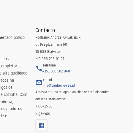
Contacto
ercado polaco
Podlasiak Andrzej Cylwik sp. k.
ul. Przędzalniana 60
15-688 Białystok
 suas
NIP 966-216-01-21
Telefone
 completar a
+351 300 502 840
 alta qualidade
E-mail
zados na
info@banheiro-rea.pt
igos de
A nossa equipa de apoio ao cliente está disponível
 e cozinha. Com
em dias úteis entre:
riência,
7:00–15:30
sos produtos
Siga-nos
de e