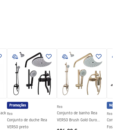
Promoções
Novidade
Rea
Jack
Conjunto de banho Rea
Rea
Rea
Conjunto de duche Rea
VERSO Brush Gold Ouro
Conjunto de 
VERSO preto
escovado
Foss Clif Tita