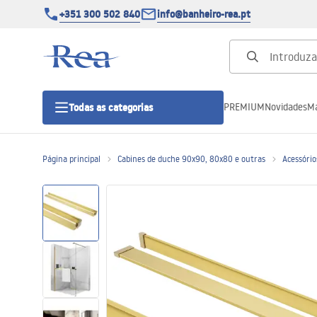
+351 300 502 840
info@banheiro-rea.pt
PREMIUM
Novidades
Ma
Todas as categorias
Página principal
Cabines de duche 90x90, 80x80 e outras
Acessório
Cabines de duche 90x90, 80x80 e
outras
Portas de duche
Bases de duche de casa de banho
Sumidouros de duche