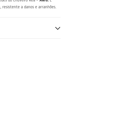
Aero.
redes do chuveiro Rea –
É
, resistente a danos e arranhões.