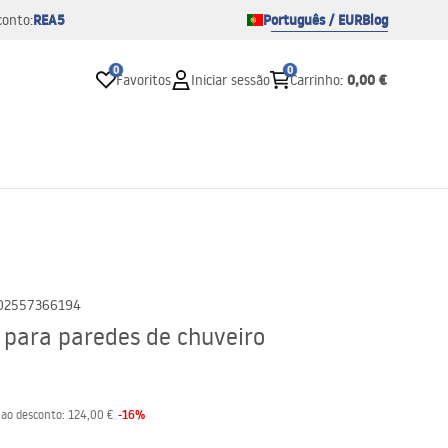
REA5
Português / EUR
Blog
conto:
0
0
0,00 €
Favoritos
Iniciar sessão
Carrinho
:
02557366194
 para paredes de chuveiro
-
16
%
 ao desconto:
124,00 €