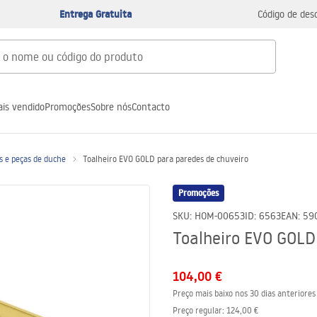
Entrega Gratuita
Código de des
is vendido
Promoções
Sobre nós
Contacto
s e peças de duche
Toalheiro EVO GOLD para paredes de chuveiro
Promoções
SKU
:
HOM-00653
ID
:
6563
EAN
:
59
Toalheiro EVO GOLD
104,00 €
Preço mais baixo nos 30 dias anteriores
Preço regular
:
124,00 €