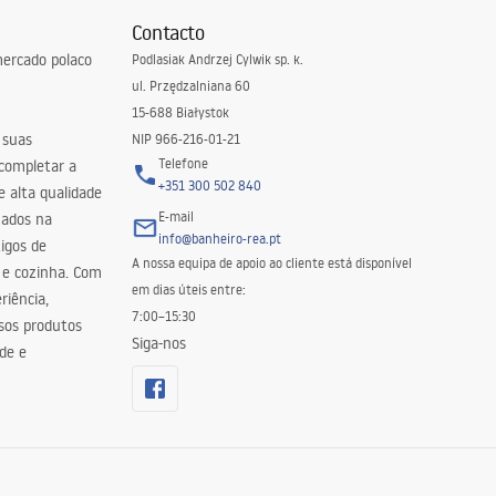
Contacto
ercado polaco
Podlasiak Andrzej Cylwik sp. k.
ul. Przędzalniana 60
15-688 Białystok
 suas
NIP 966-216-01-21
Telefone
 completar a
+351 300 502 840
 alta qualidade
E-mail
zados na
info@banheiro-rea.pt
igos de
A nossa equipa de apoio ao cliente está disponível
 e cozinha. Com
em dias úteis entre:
riência,
7:00–15:30
sos produtos
Siga-nos
de e