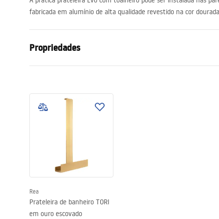
A prática prateleira Evo com toalheiro pode ser instalada nas pa
acessórios de casa de banho
fabricada em alumínio de alta qualidade revestido na cor dourada
Propriedades
Materiais
alumínio
Cor
Ouro
Altura (mm)
1200
mm
Largura (mm)
650
mm
Rea
Prateleira de banheiro TORI
em ouro escovado