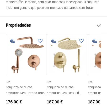
maneira fácil e rápida, sem criar manchas indesejadas. O conjunto
inclui um gancho que pode ser montado na parede sem furar.
Propriedades
Cor
Crómio
Materiais
Aço, Plástico
Altura (mm)
165
mm
Largura (mm)
258
mm
Código do fabricante
REA-70000
Características adicionais
falta
Rea
Rea
Rea
Garantia
12 meses
Conjunto de duche
Conjunto de duche
Conjunto de 
embutido Rea Ontario Brush
embutido Rea Foss Clif
embutido Rea 
Copper + BOX
Brush Gold + BOX
Brush Copper
176,00 €
187,00 €
187,00 €