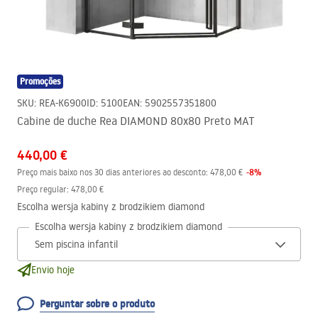
Promoções
SKU
:
REA-K6900
ID
:
5100
EAN
:
5902557351800
Cabine de duche Rea DIAMOND 80x80 Preto MAT
440,00 €
-
8
%
Preço mais baixo nos 30 dias anteriores ao desconto:
478,00 €
Preço regular
:
478,00 €
Escolha wersja kabiny z brodzikiem diamond
Escolha wersja kabiny z brodzikiem diamond
Envio hoje
Perguntar sobre o produto