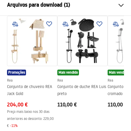
Arquivos para download (1)
Cor
Preto
Tipo de cabina
Canto
shower manual
Cor do vidro
Transparente 6mm
shower manual.pdf
Como abrir
Inclinação
Assembléia
Em uma base de chuveiro ou
piso
Altura (mm)
1950
mm
Direção da cabina
Universal
Promoções
Mais vendido
Mais vendido
Garantia
24 meses
Rea
Rea
Rea
Conjunto de chuveiro REA
Conjunto de duche REA Luis
Conjunto de 
Revestimento Fácil e Limpo
Sim
Jack Gold
preto
cromado Rea
204,00 €
110,00 €
110,00 €
Preço mais baixo nos 30 dias
anteriores ao desconto:
229,00
€
-
11
%