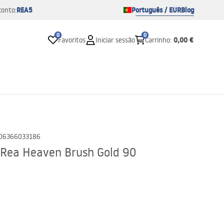
REA5
Português / EUR
Blog
conto:
0
0
0,00 €
Favoritos
Iniciar sessão
Carrinho
:
06366033186
 Rea Heaven Brush Gold 90