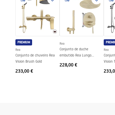
Assembléia
Em uma base
KABINY DRZWI PARAWANY.pdf
_Show
els__B
Altura (mm)
2000
mm
Direção da cabina
Universal
Garantia
24 meses
Revestimento Fácil e Limpo
Sim, em amb
PREMIUM
PREMI
Rea
Conjunto de duche
Rea
Rea
Conjunto de chuveiro Rea
embutido Rea Lungo
Conjun
Vision Brush Gold
Diamond Brush Gold + BOX
Vision 
228,00 €
233,00 €
233,0