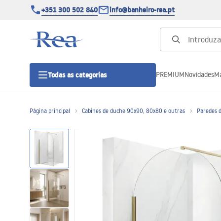
+351 300 502 840
info@banheiro-rea.pt
PREMIUM
Novidades
Ma
Todas as categorias
Página principal
Cabines de duche 90x90, 80x80 e outras
Paredes 
Cabines de duche 90x90, 80x80 e
outras
Portas de duche
Bases de duche de casa de banho
Sumidouros de duche