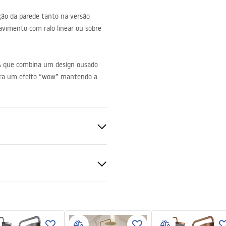
ação da parede tanto na versão
avimento com ralo linear ou sobre
A
que combina um design ousado
cura um efeito “wow” mantendo a
otkowany
ções de garantia
nte 8mm
nty_Terms_and_Conditions_