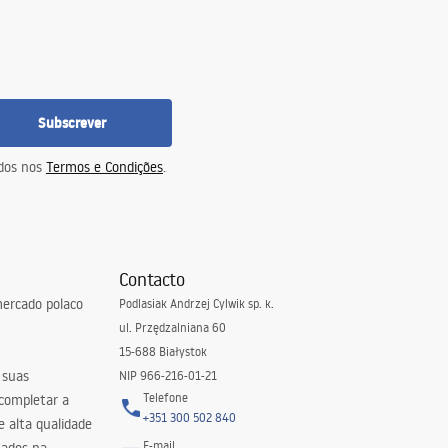
Subscrever
idos nos
Termos e Condições
.
Contacto
ercado polaco
Podlasiak Andrzej Cylwik sp. k.
ul. Przędzalniana 60
15-688 Białystok
 suas
NIP 966-216-01-21
Telefone
 completar a
+351 300 502 840
 alta qualidade
E-mail