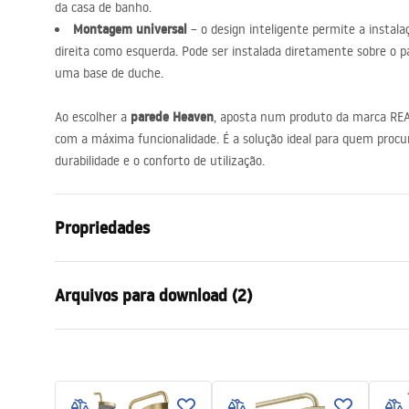
da casa de banho.
Montagem universal
– o design inteligente permite a instal
direita como esquerda. Pode ser instalada diretamente sobre o p
uma base de duche.
parede Heaven
Ao escolher a
, aposta num produto da marca
RE
com a máxima funcionalidade. É a solução ideal para quem pro
durabilidade e o conforto de utilização.
Propriedades
Tamanho da cabina
90
Arquivos para download (2)
Cor
Złoty szcz
Tipo de cabina
Entrada
Condi
Cor do vidro
Transpare
Informações de segurança
Warra
Seria
Heaven
WARUNKI BEZPIECZENSTWA
-