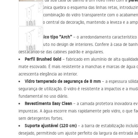
pare
Leve o design da sua casa de banho a um novo nível com a
acessórios de casa de banho
forma curva única quebra o esquema das linhas retas, introduzi
ao interior. A combinação do vidro transparente com o acabame
duche o ponto central da decoração, mantendo a leveza e a ampl
Design único tipo “Arch”
– o arredondamento característico 
sucesso absoluto no design de interiores. Confere à casa de ba
destacando-se das cabines padrão e angulares.
Perfil Brushed Gold
– fabricado em alumínio de alta qualida
mate escovado. É mais resistente a manchas e marcas de água do
acrescenta elegância ao interior.
Vidro temperado de segurança de 8 mm
– a espessura sólida
segurança de utilização. O vidro é resistente a impactos e a mu
fundamental no uso diário.
Revestimento Easy Clean
– a camada protetora inovadora evi
impurezas. A água escorre mais rapidamente pelo vidro, o que fa
sem detergentes fortes.
Suporte ajustável (120 cm)
– a barra de estabilização inclu
desejado, permitindo um ajuste perfeito da largura da entrada à