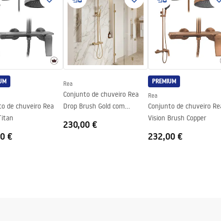
 de chuveiro ou piso
er_Doors__Enclosures__Pan
ath_Screens_-_24.pdf
os os lados do vidro
UM
PREMIUM
Rea
Conjunto de chuveiro Rea
Rea
to de chuveiro Rea
Drop Brush Gold com
Conjunto de chuveiro Re
Titan
termostato
Vision Brush Copper
230,00 €
0 €
232,00 €