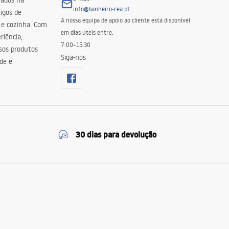
zados na
info@banheiro-rea.pt
igos de
A nossa equipa de apoio ao cliente está disponível
 e cozinha. Com
em dias úteis entre:
riência,
7:00–15:30
sos produtos
Siga-nos
de e
30 dias para devolução