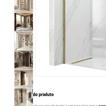
Sanitas, lavatórios
Lava-louças e lavatórios de casa
de banho
Cabinas de duche de casa de
banho
Misturadores de casa de banho
Chuveiros de casa de banho
Cozinha
Descrição do produto
Acessórios de casa de banho,