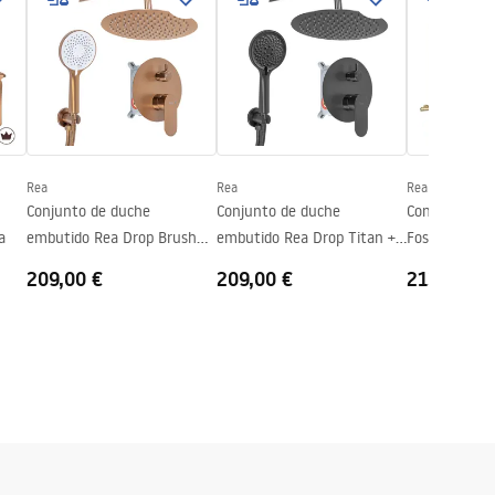
Rea
Rea
Rea
Conjunto de duche
Conjunto de duche
Conjunto de 
a
embutido Rea Drop Brush
embutido Rea Drop Titan +
Foster Brush
Copper + BOX
BOX
209,00 €
209,00 €
213,00 €