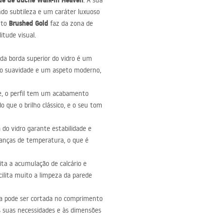
de de duche Walk-in Heaven
. A sua
ndo subtileza e um caráter luxuoso
Brushed Gold
nto
faz da zona de
itude visual.
da borda superior do vidro é um
nho suavidade e um aspeto moderno,
de, o perfil tem um acabamento
 que o brilho clássico, e o seu tom
 do vidro garante estabilidade e
danças de temperatura, o que é
ta a acumulação de calcário e
cilita muito a limpeza da parede
ída pode ser cortada no comprimento
s suas necessidades e às dimensões