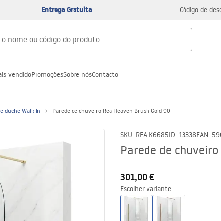
Entrega Gratuita
Código de des
is vendido
Promoções
Sobre nós
Contacto
de duche Walk In
Parede de chuveiro Rea Heaven Brush Gold 90
SKU
:
REA-K6685
ID
:
13338
EAN
:
59
Parede de chuveiro
301,00 €
Escolher variante