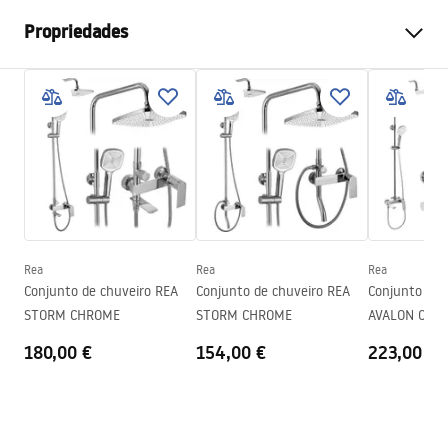
Propriedades
Tamanho da cabina
110
Cor
Cromado
Tipo de cabina
Canto, Entrada
Cor do vidro
Transparente 8mm
Seria
Aero
Assembléia
Em uma base de chuveiro ou
piso
Rea
Rea
Rea
Conjunto de chuveiro REA
Conjunto de chuveiro REA
Conjunto de 
Altura (mm)
1950
mm
STORM CHROME
STORM CHROME
AVALON CHR
Direção da cabina
Universal
180,00 €
154,00 €
223,00 €
Garantia
24 meses
Revestimento Fácil e Limpo
Sim