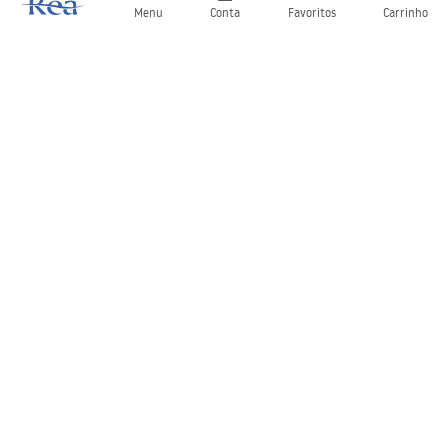
Menu
Conta
Favoritos
Carrinho
Newsletter
Mantenha-se atualizado com novidades e promoções!
Subscrever
Ao inserir e confirmar os seus dados, concorda em receber a
newsletter de acordo com os termos definidos nos
Termos e
Condições
.