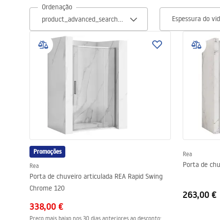
Ordenação
Espessura do vi
Sanitas, lavatórios
Lava-louças e lavatórios de casa
de banho
Cabinas de duche de casa de
banho
Misturadores de casa de banho
Promoções
Rea
Chuveiros de casa de banho
Porta de ch
Rea
Porta de chuveiro articulada REA Rapid Swing
Cozinha
Chrome 120
263,00 €
338,00 €
Acessórios de casa de banho,
Preço mais baixo nos 30 dias anteriores ao desconto: