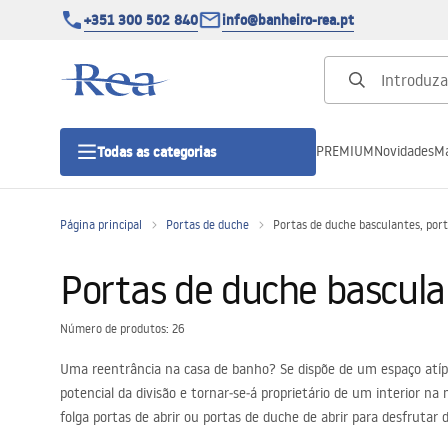
+351 300 502 840
info@banheiro-rea.pt
PREMIUM
Novidades
Ma
Todas as categorias
Página principal
Portas de duche
Portas de duche basculantes, port
Cabines de duche 90x90, 80x80 e
outras
Portas de duche basculan
Portas de duche
Número de produtos: 26
Uma reentrância na casa de banho? Se dispõe de um espaço atípi
Bases de duche de casa de banho
potencial da divisão e tornar‑se‑á proprietário de um interior 
folga portas de abrir ou portas de duche de abrir para desfrutar 
Sumidouros de duche