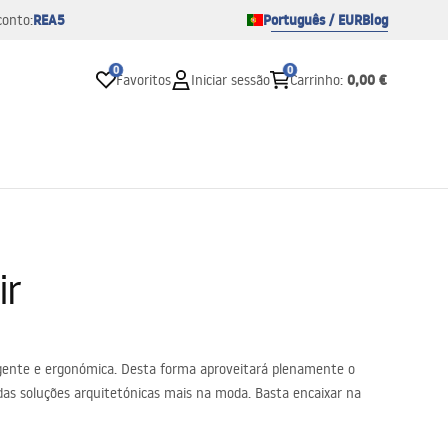
REA5
Português / EUR
Blog
conto:
0
0
0,00 €
Favoritos
Iniciar sessão
Carrinho
:
ir
ligente e ergonómica. Desta forma aproveitará plenamente o
 das soluções arquitetónicas mais na moda. Basta encaixar na