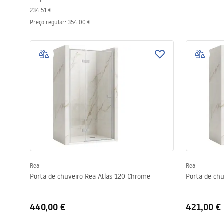
acessórios de casa de banho
234,51 €
Preço regular
:
354,00 €
Rea
Rea
Porta de chuveiro Rea Atlas 120 Chrome
Porta de ch
440,00 €
421,00 €