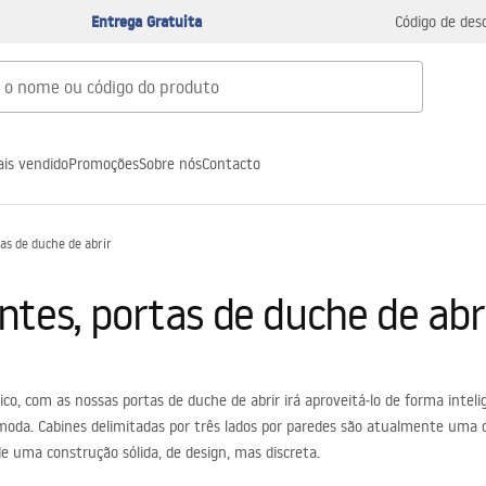
Entrega Gratuita
Código de des
is vendido
Promoções
Sobre nós
Contacto
as de duche de abrir
tes, portas de duche de abr
co, com as nossas portas de duche de abrir irá aproveitá‑lo de forma inte
na moda. Cabines delimitadas por três lados por paredes são atualmente uma
de uma construção sólida, de design, mas discreta.