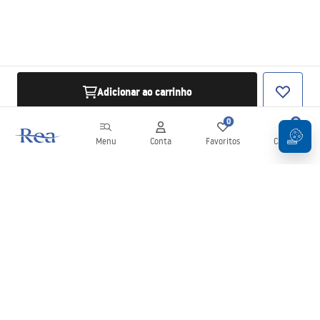
Adicionar ao carrinho
0
0
Menu
Conta
Favoritos
Carrinho
Newsletter
Mantenha-se atualizado com novidades e promoções!
Subscrever