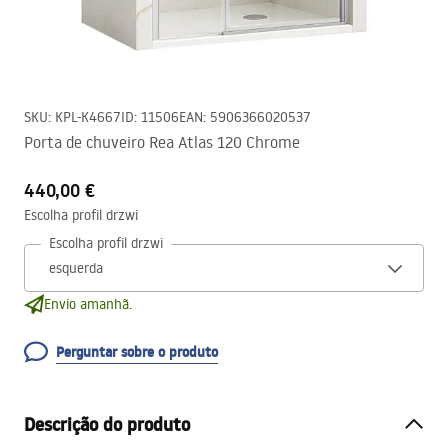
SKU
:
KPL-K4667
ID
:
11506
EAN
:
5906366020537
Porta de chuveiro Rea Atlas 120 Chrome
440,00 €
Escolha profil drzwi
Escolha profil drzwi
Envio amanhã.
Perguntar sobre o produto
Descrição do produto