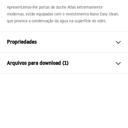
Apresentamos-lhe portas de duche Atlas extremamente
modernas, estão equipadas com o revestimento Nano Easy Clean,
que provoca a condensação da água na superfície do vidro.
Propriedades
Como abrir a porta
Inclinação
Arquivos para download (1)
Tamanho da porta
120
Espessura do vidro
6 milímetros
Instrukcja montażu
A altura da porta do chuveiro
200
cm
Instrukcja montażu drzwi Atlas.pdf
Material do perfil
Alumínio
Material de manuseamento
Latão
Direção de abertura
no exterior
Revestimento Fácil e Limpo
Sim, num dos lados do vidro