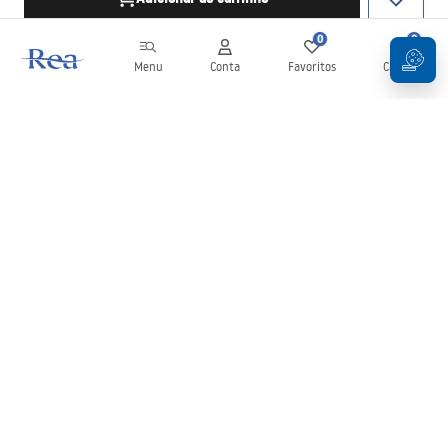
0
0
Menu
Conta
Favoritos
Carrinho
Newsletter
Mantenha-se atualizado com novidades e promoções!
Subscrever
Ao inserir e confirmar os seus dados, concorda em receber a
newsletter de acordo com os termos definidos nos
Termos e
Condições
.