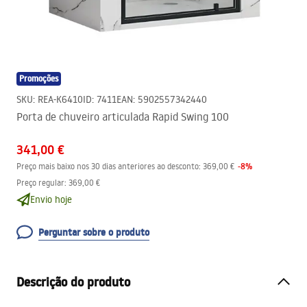
Promoções
SKU
:
REA-K6410
ID
:
7411
EAN
:
5902557342440
Porta de chuveiro articulada Rapid Swing 100
341,00 €
-
8
%
Preço mais baixo nos 30 dias anteriores ao desconto:
369,00 €
Preço regular
:
369,00 €
Envio hoje
Perguntar sobre o produto
Descrição do produto