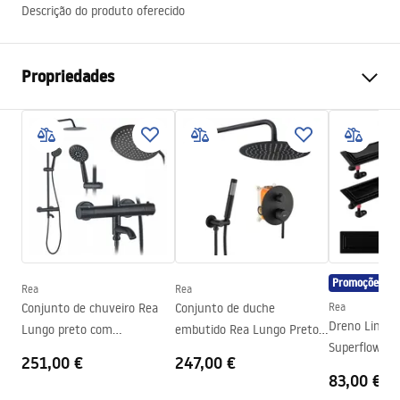
Descrição do produto oferecido
Propriedades
Como abrir a porta
Inclinação
Tamanho da porta
100
Direção da porta
Universal
Espessura do vidro
6 milímetros
A altura da porta do chuveiro
195
cm
Material do perfil
Alumínio
Promoções
Rea
Rea
Material de manuseamento
Latão
Conjunto de chuveiro Rea
Conjunto de duche
Rea
Direção de abertura
para dentro e para fora
Dreno Linear
Lungo preto com
embutido Rea Lungo Preto +
Superflow Pr
termostato
BOX
Revestimento Fácil e Limpo
Sim
251,00 €
247,00 €
83,00 €
Perfis de acabamento
Preto