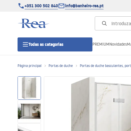
+351 300 502 840
info@banheiro-rea.pt
PREMIUM
Novidades
Ma
Todas as categorias
Página principal
Portas de duche
Portas de duche basculantes, port
Cabines de duche 90x90, 80x80 e
outras
Portas de duche
Bases de duche de casa de banho
Sumidouros de duche