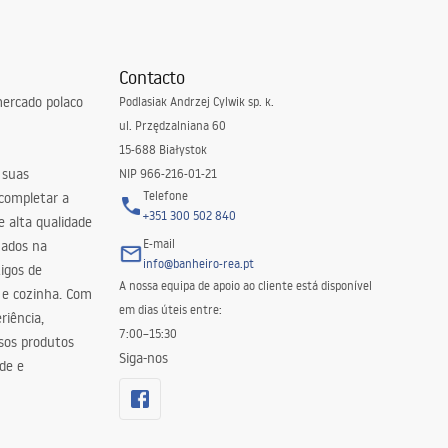
Contacto
ercado polaco
Podlasiak Andrzej Cylwik sp. k.
ul. Przędzalniana 60
15-688 Białystok
 suas
NIP 966-216-01-21
Telefone
 completar a
+351 300 502 840
 alta qualidade
E-mail
zados na
info@banheiro-rea.pt
igos de
A nossa equipa de apoio ao cliente está disponível
 e cozinha. Com
em dias úteis entre:
riência,
7:00–15:30
sos produtos
Siga-nos
de e