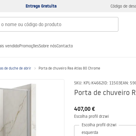
Entrega Gratuita
Código de des
is vendido
Promoções
Sobre nós
Contacto
as de duche de abrir
Porta de chuveiro Rea Atlas 80 Chrome
SKU
:
KPL-K4662
ID
:
11503
EAN
:
59
Porta de chuveiro 
407,00 €
Escolha profil drzwi
Escolha profil drzwi