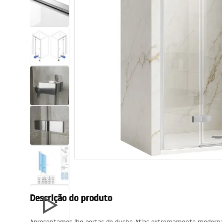
Sanitas, lavatórios
Lava-louças e lavatórios de casa
de banho
Cabinas de duche de casa de
banho
Misturadores de casa de banho
Chuveiros de casa de banho
Cozinha
Descrição do produto
Acessórios de casa de banho,