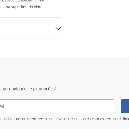
s, estão equipadas com o
a na superfície do vidro.
s
com novidades e promoções!
s lados do vidro
eus dados, concorda em receber a newsletter de acordo com os termos defin