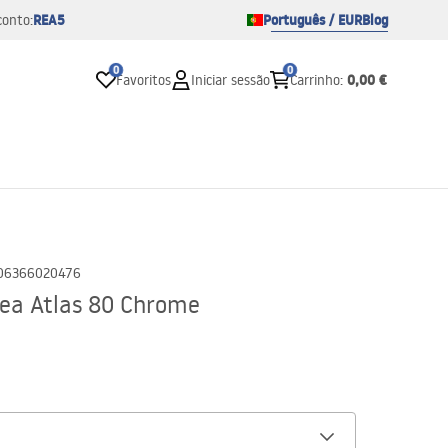
REA5
Português / EUR
Blog
conto:
0
0
0,00 €
Favoritos
Iniciar sessão
Carrinho
:
06366020476
Rea Atlas 80 Chrome