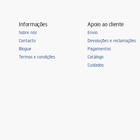
Pode ser instalado sem uma base de duche
Sim
Garantia
24 meses
Informações
Apoio ao cliente
Sobre nós
Envio
Contacto
Devoluções e reclamações
Blogue
Pagamentos
Termos e condições
Catálogo
Cuidados