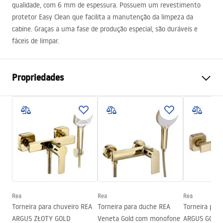
qualidade, com 6 mm de espessura. Possuem um revestimento
protetor Easy Clean que facilita a manutenção da limpeza da
cabine. Graças a uma fase de produção especial, são duráveis ​​e
fáceis de limpar.
Propriedades
Como abrir a porta
Inclinação
Tamanho da porta
90
Direção da porta
Universal
Espessura do vidro
6 milímetros
A altura da porta do chuveiro
195
cm
Material do perfil
Alumínio
Rea
Rea
Rea
Material de manuseamento
Latão
Torneira para chuveiro REA
Torneira para duche REA
Torneira par
Direção de abertura
para dentro e para fora
ARGUS ZŁOTY GOLD
Veneta Gold com monofone
ARGUS GOLD