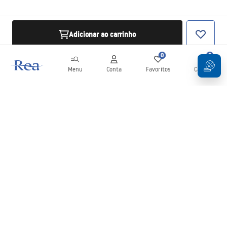
Adicionar ao carrinho
0
0
Menu
Conta
Favoritos
Carrinho
Newsletter
Mantenha-se atualizado com novidades e promoções!
Subscrever
Ao inserir e confirmar os seus dados, concorda em receber a