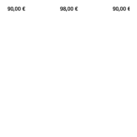
Revestimento Fácil e Limpo
Sim
90,00 €
98,00 €
90,00 €
Perfis de acabamento
Ouro brilhante
Conjunto de juntas incluído
Sim
Pode ser instalado sem uma
Sim
base de duche
Garantia
24 meses