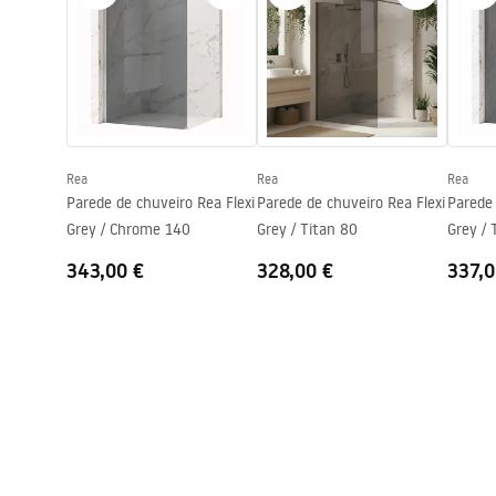
Saída para banheira
Não
Regulação de pressão
Sim
Instruções de montagem
Sistema Anti-Calc
Sim
shower_set.pdf
Technologia powłoki
Electroplati
Garantia
24 meses
Rea
Rea
Rea
Parede de chuveiro Rea Flexi
Parede de chuveiro Rea Flexi
Parede 
Grey / Chrome 140
Grey / Titan 80
Grey / 
343,00 €
328,00 €
337,0