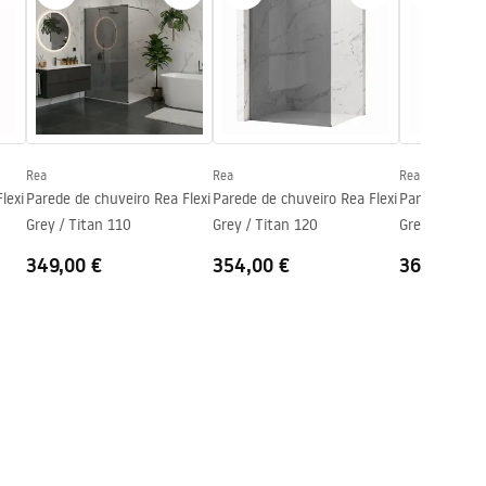
Rea
Rea
Rea
lexi
Parede de chuveiro Rea Flexi
Parede de chuveiro Rea Flexi
Parede de chu
0
Grey / Titan 110
Grey / Titan 120
Grey / Titan 
349,00 €
354,00 €
361,00 €