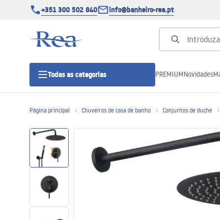
+351 300 502 840
info@banheiro-rea.pt
PREMIUM
Novidades
Ma
Todas as categorias
Página principal
Chuveiros de casa de banho
Conjuntos de duche
Cabines de duche 90x90, 80x80 e
outras
Portas de duche
Bases de duche de casa de banho
Sumidouros de duche