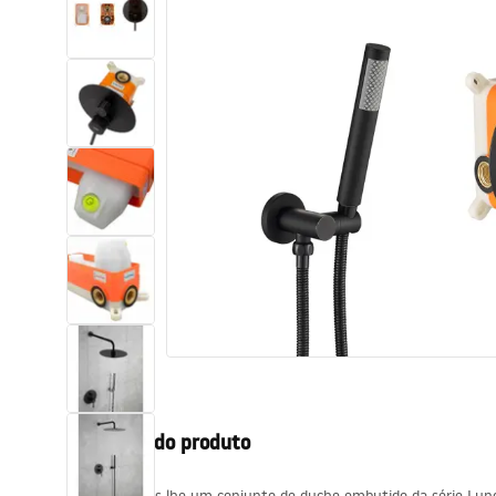
Sanitas, lavatórios
Lava-louças e lavatórios de casa
de banho
Cabinas de duche de casa de
banho
Misturadores de casa de banho
Chuveiros de casa de banho
Cozinha
Descrição do produto
Acessórios de casa de banho,