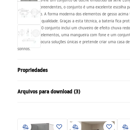
Apresentamos-lhe um conjunto de duche embutido da série Lungo.
acessórios de casa de banho
estéticos surpreendentes, o conjunto é uma excelente escolha pa
casa de banho. A forma moderna dos elementos de gesso acima 
vezes de alta qualidade. Graças a esta técnica, a bateria fica pro
descoloração. O conjunto inclui um chuveiro de efeito chuva re
torneira com elementos, uma mangueira com fone e um conjunto
para quem procura soluções únicas e pretende criar uma casa de 
sonhos.
Propriedades
Cor
Preto
Arquivos para download (3)
Materiais
Latão, ABS
Tipo de Bateria
Monocoman
Informações de segurança
Condi
Método de instalação
Embutida
Safety_Information_Shower_set.p
Warra
Ajuste de altura
Sim
df
Faucet