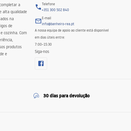
Telefone
 completar a
+351 300 502 840
 alta qualidade
E-mail
zados na
info@banheiro-rea.pt
igos de
A nossa equipa de apoio ao cliente está disponível
 e cozinha. Com
em dias úteis entre:
riência,
7:00–15:30
sos produtos
Siga-nos
de e
30 dias para devolução