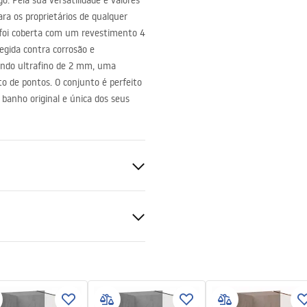
 Pela sua versatilidade e valores
ra os proprietários de qualquer
foi coberta com um revestimento 4
tegida contra corrosão e
dondo ultrafino de 2 mm, uma
 de pontos. O conjunto é perfeito
banho original e única dos seus
do
ções de garantia
nty_Terms_and_Conditions_
s_-_5.pdf