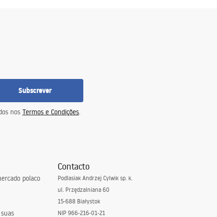
Subscrever
idos nos
Termos e Condições
.
Contacto
ercado polaco
Podlasiak Andrzej Cylwik sp. k.
ul. Przędzalniana 60
15-688 Białystok
 suas
NIP 966-216-01-21