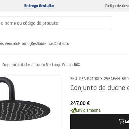
Entrega Gratuita
Código de des
is vendido
Promoções
Sobre nós
Contacto
Conjunto de duche embutido Rea Lungo Preto + BOX
SKU
:
REA-P4100
ID
:
2564
EAN
:
590
Conjunto de duche 
247,00 €
Envio amanhã.
Ad