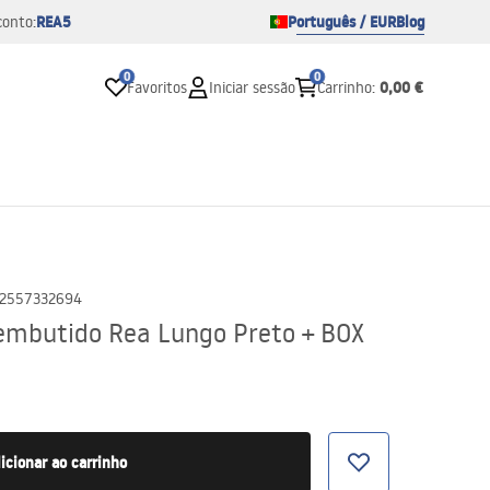
REA5
Português / EUR
Blog
conto:
0
0
0,00 €
Favoritos
Iniciar sessão
Carrinho
:
2557332694
embutido Rea Lungo Preto + BOX
icionar ao carrinho