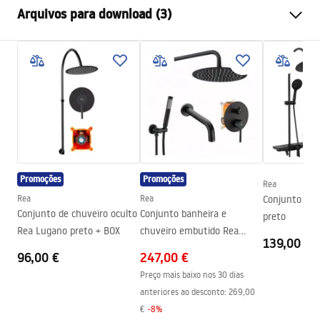
Arquivos para download (3)
Cor
Cromado
Tipo de cabina
Canto
Warunki bezpieczeństwa
Cor do vidro
Transparente 4mm
WARUNKI BEZPIECZENSTWA KABINY DRZWI
Como abrir
Deslizamento
PARAWANY.pdf
Seria
Primo
Assembléia
Em uma base de chuveiro ou
Instruções de montagem
piso
Kabina Primo Slide.pdf
Altura (mm)
1900
mm
Promoções
Promoções
Rea
Direção da cabina
Esquerda ou direita
Rea
Rea
Conjunto RE
Desenho técnico
Conjunto de chuveiro oculto
Conjunto banheira e
preto
Garantia
24 meses
PRIMO SLIDE WITH SIDE PANEL.pdf
Rea Lugano preto + BOX
chuveiro embutido Rea
139,00 €
Revestimento Fácil e Limpo
Não
Lungo Preto + BOX
96,00 €
247,00 €
Preço mais baixo nos 30 dias
anteriores ao desconto:
269,00
€
-
8
%