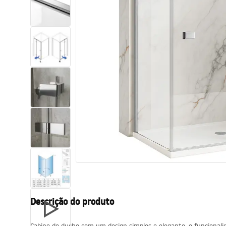
Sanitas, lavatórios
Lava-louças e lavatórios de casa
de banho
Cabinas de duche de casa de
banho
Misturadores de casa de banho
Chuveiros de casa de banho
Cozinha
Descrição do produto
Acessórios de casa de banho,