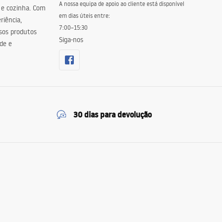
A nossa equipa de apoio ao cliente está disponível
 e cozinha. Com
em dias úteis entre:
riência,
7:00–15:30
sos produtos
Siga-nos
de e
30 dias para devolução