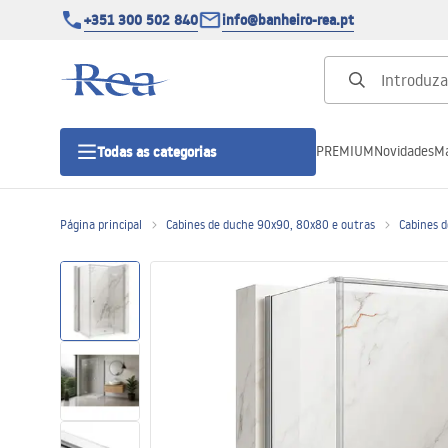
+351 300 502 840
info@banheiro-rea.pt
PREMIUM
Novidades
Ma
Todas as categorias
Página principal
Cabines de duche 90x90, 80x80 e outras
Cabines 
Cabines de duche 90x90, 80x80 e
outras
Portas de duche
Bases de duche de casa de banho
Sumidouros de duche