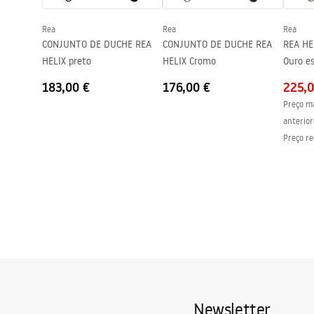
Garantia
24 meses
Rea
Rea
Rea
Revestimento Fácil e Limpo
Sim, num do
CONJUNTO DE DUCHE REA
CONJUNTO DE DUCHE REA
REA HE
HELIX preto
HELIX Cromo
Ouro e
183,00 €
176,00 €
225,0
Preço ma
anterior
Preço re
Newsletter