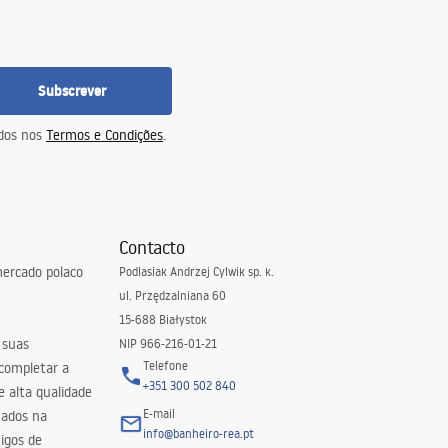
Subscrever
idos nos
Termos e Condições
.
Contacto
ercado polaco
Podlasiak Andrzej Cylwik sp. k.
ul. Przędzalniana 60
15-688 Białystok
 suas
NIP 966-216-01-21
Telefone
 completar a
+351 300 502 840
 alta qualidade
E-mail
zados na
info@banheiro-rea.pt
igos de