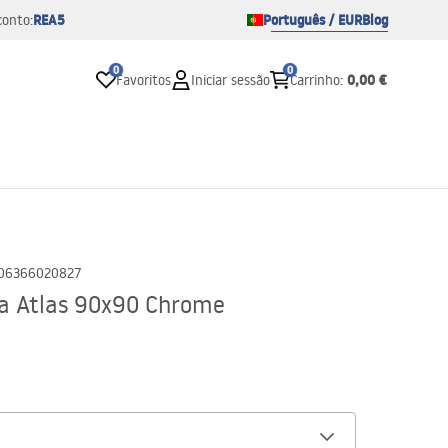
REA5
Português / EUR
Blog
conto:
0
0
0,00 €
Favoritos
Iniciar sessão
Carrinho
:
06366020827
a Atlas 90x90 Chrome