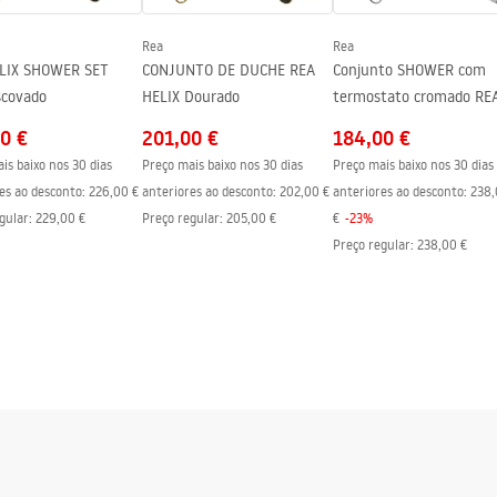
Rea
Rea
s lados do vidro
LIX SHOWER SET
CONJUNTO DE DUCHE REA
Conjunto SHOWER com
scovado
HELIX Dourado
termostato cromado RE
ROB
0 €
201,00 €
184,00 €
is baixo nos 30 dias
Preço mais baixo nos 30 dias
Preço mais baixo nos 30 dias
es ao desconto:
226,00 €
anteriores ao desconto:
202,00 €
anteriores ao desconto:
238,
gular
:
229,00 €
Preço regular
:
205,00 €
€
-
23
%
Preço regular
:
238,00 €