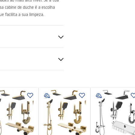
ades ao mais alto nível. Se a tua
ssa cabine de duche é a escolha
e facilita a sua limpeza.
ukcja montażu
nte 6mm
kcja montażu kabiny
pdf
 de chuveiro ou piso
 direita