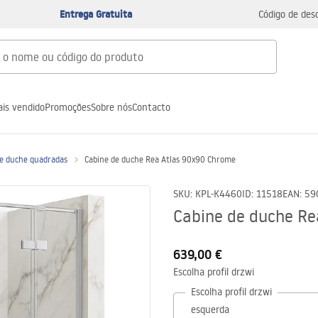
Entrega Gratuita
Código de des
is vendido
Promoções
Sobre nós
Contacto
de duche quadradas
Cabine de duche Rea Atlas 90x90 Chrome
SKU
:
KPL-K4460
ID
:
11518
EAN
:
59
Cabine de duche Re
639,00 €
Escolha profil drzwi
Escolha profil drzwi