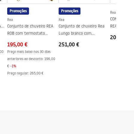
Promoções
Promoções
Rea
CONJUNTO D
Rea
Rea
A
Conjunto de chuveiro REA
Conjunto de chuveiro Rea
REA HELIX N
ROB com termostato
Lungo branco com
ESCOVADO IN
205,00 €
dourado
termostato
195,00 €
251,00 €
00
Preço mais baixo nos 30 dias
anteriores ao desconto:
196,00
€
-
1
%
Preço regular
:
265,00 €