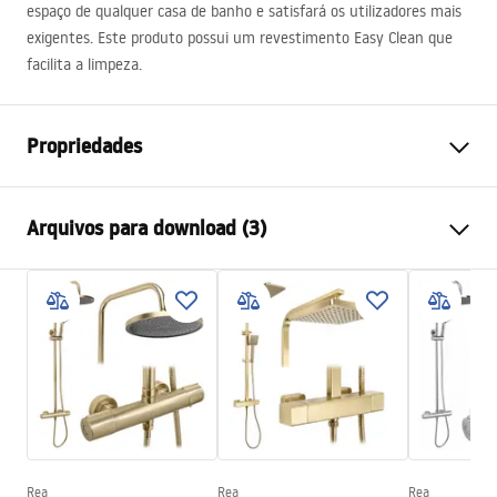
espaço de qualquer casa de banho e satisfará os utilizadores mais
exigentes. Este produto possui um revestimento Easy Clean que
facilita a limpeza.
Propriedades
Rozmiar kabiny double
80x80
Arquivos para download (3)
Cor
Miedź szczotkowana
Tipo de cabina
Canto
shower manual
Cor do vidro
bronze fumado 6mm
shower manual.pdf
Como abrir
Inclinado em ambos os lados
Seria
Hugo
Warunki bezpieczeństwa
Assembléia
Em uma base de chuveiro ou
WARUNKI BEZPIECZENSTWA KABINY DRZWI
piso
PARAWANY.pdf
Altura (mm)
2005
mm
Rea
Rea
Rea