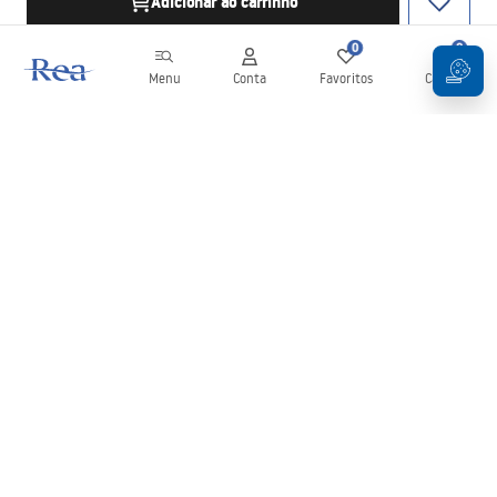
Adicionar ao carrinho
0
0
Menu
Conta
Favoritos
Carrinho
Newsletter
Mantenha-se atualizado com novidades e promoções!
Subscrever
Ao inserir e confirmar os seus dados, concorda em receber a
newsletter de acordo com os termos definidos nos
Termos e
Condições
.