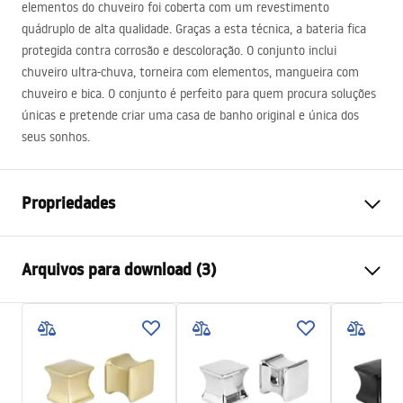
elementos do chuveiro foi coberta com um revestimento
quádruplo de alta qualidade. Graças a esta técnica, a bateria fica
protegida contra corrosão e descoloração. O conjunto inclui
chuveiro ultra-chuva, torneira com elementos, mangueira com
chuveiro e bica. O conjunto é perfeito para quem procura soluções
únicas e pretende criar uma casa de banho original e única dos
seus sonhos.
Propriedades
Cor
Ouro
Arquivos para download (3)
Materiais
Latão, ABS
Tipo de Bateria
Termostática
Informações de segurança
Método de instalação
Exposto
Safety_Information_Shower_set.pdf
Ajuste de altura
Sim
Altura mín.
820
mm