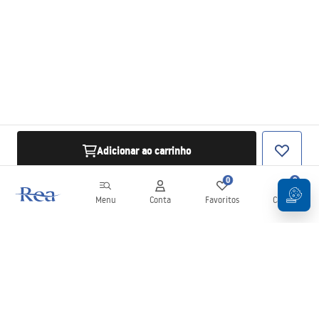
Adicionar ao carrinho
0
0
Menu
Conta
Favoritos
Carrinho
Newsletter
Mantenha-se atualizado com novidades e promoções!