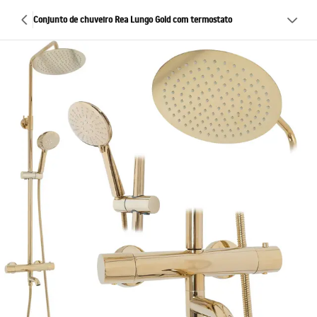
Conjunto de chuveiro Rea Lungo Gold com termostato