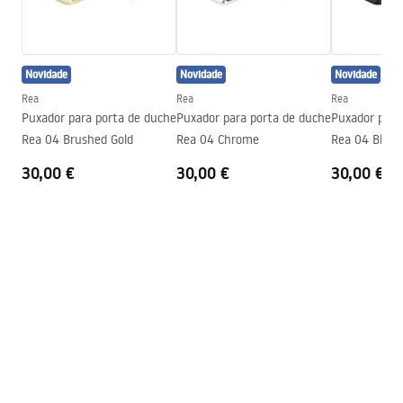
Condições de garantia
Altura máx.
1170
mm
Warranty_Terms_and_Conditions_Faucets_-_5.pdf
Saída para banheira
Sim, orientável
Novidade
Novidade
Novidade
Regulação de pressão
Sim
Instruções de montagem
Rea
Rea
Rea
Sistema Anti-Calc
Sim
shower_set.pdf
Puxador para porta de duche
Puxador para porta de duche
Puxador para
Technologia powłoki
PVD
Rea 04 Brushed Gold
Rea 04 Chrome
Rea 04 Black
Distância entre ligações
150
mm
30,00 €
30,00 €
30,00 €
Garantia
24 meses