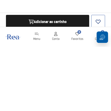
Adicionar ao carrinho
0
0
Menu
Conta
Favoritos
Carrinho
Newsletter
Mantenha-se atualizado com novidades e promoções!
Subscrever