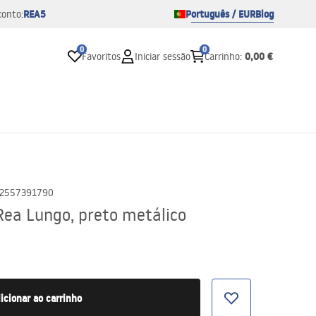
REA5
Português / EUR
Blog
conto:
0
0
0,00 €
Favoritos
Iniciar sessão
Carrinho
:
2557391790
Rea Lungo, preto metálico
icionar ao carrinho