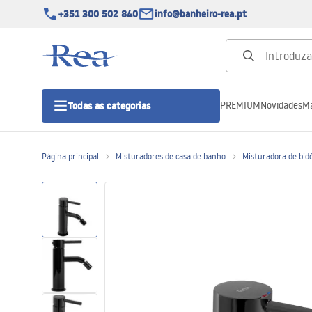
+351 300 502 840
info@banheiro-rea.pt
PREMIUM
Novidades
Ma
Todas as categorias
Página principal
Misturadores de casa de banho
Misturadora de bidé
Cabines de duche 90x90, 80x80 e
outras
Portas de duche
Bases de duche de casa de banho
Sumidouros de duche