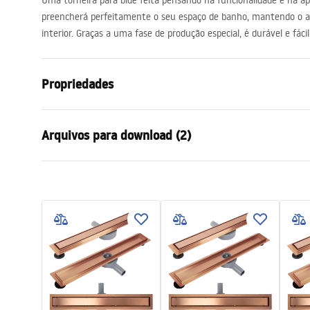
Uma torneira para bidê feita pensando na funcionalidade e na a
acessórios de casa de banho
preencherá perfeitamente o seu espaço de banho, mantendo o as
interior. Graças a uma fase de produção especial, é durável e fácil
Propriedades
Tipo de Bateria
Bidé
Arquivos para download (2)
Método de instalação
De bancada
Cor
Preto
Condi
Tipo de bica
Móvel
Instruções de montagem
Warra
Faucet.pdf
Materiais
Latão
Faucet
Intervalo da goteira
90
mm
Altura
170
mm
Technologia powłoki
Electroplati
Diâmetro da conexão
3/8 polegad