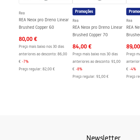
Promoções
Promo
Rea
REA Neox pro Dreno Linear
Rea
Rea
Brushed Copper 60
REA Neox pro Dreno Linear
REA Ne
Brushed Copper 70
Brushe
80,00 €
84,00 €
89,00
Preço mais baixo nos 30 dias
anteriores ao desconto:
86,00
Preço mais baixo nos 30 dias
Preço ma
€
-
7
%
anteriores ao desconto:
91,00
anterior
Preço regular
:
82,00 €
€
-
8
%
€
-
4
%
Preço regular
:
91,00 €
Preço re
Newsletter