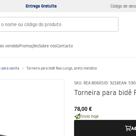
Entrega Gratuita
Código de des
is vendido
Promoções
Sobre nós
Contacto
 para sanita
Torneira para bidê Rea Lungo, preto metálico
SKU
:
REA-B0665
ID
:
9218
EAN
:
590
Torneira para bidê 
78,00 €
Envio hoje
Ad