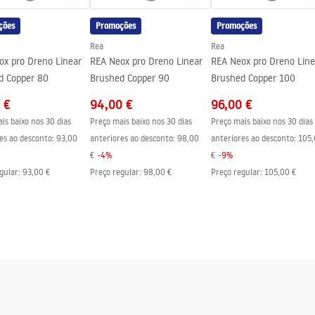
ções
Promoções
Promoções
Rea
Rea
ox pro Dreno Linear
REA Neox pro Dreno Linear
REA Neox pro Dreno Line
d Copper 80
Brushed Copper 90
Brushed Copper 100
 €
94,00 €
96,00 €
is baixo nos 30 dias
Preço mais baixo nos 30 dias
Preço mais baixo nos 30 dias
es ao desconto:
93,00
anteriores ao desconto:
98,00
anteriores ao desconto:
105,
€
-
4
%
€
-
9
%
gular
:
93,00 €
Preço regular
:
98,00 €
Preço regular
:
105,00 €