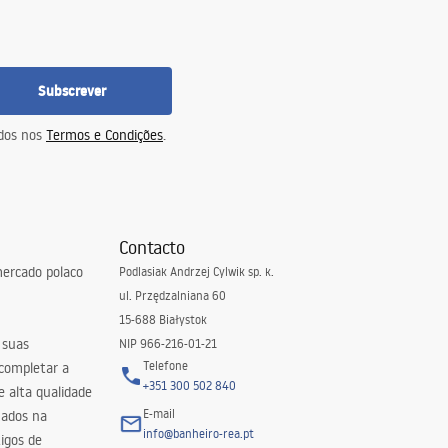
Subscrever
idos nos
Termos e Condições
.
Contacto
ercado polaco
Podlasiak Andrzej Cylwik sp. k.
ul. Przędzalniana 60
15-688 Białystok
 suas
NIP 966-216-01-21
Telefone
 completar a
+351 300 502 840
 alta qualidade
E-mail
zados na
info@banheiro-rea.pt
igos de