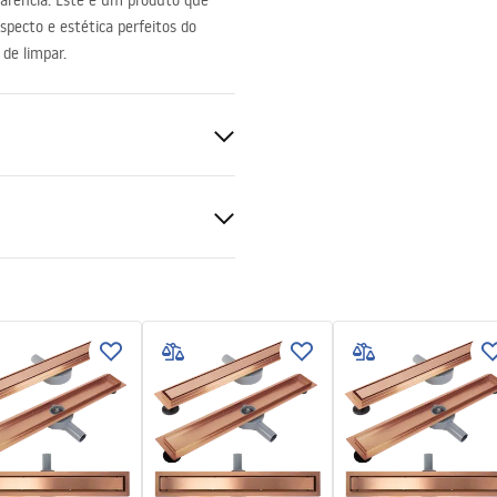
parência. Este é um produto que
pecto e estética perfeitos do
 de limpar.
ções de garantia
nty_Terms_and_Conditions_
s_-_5.pdf
ng
a