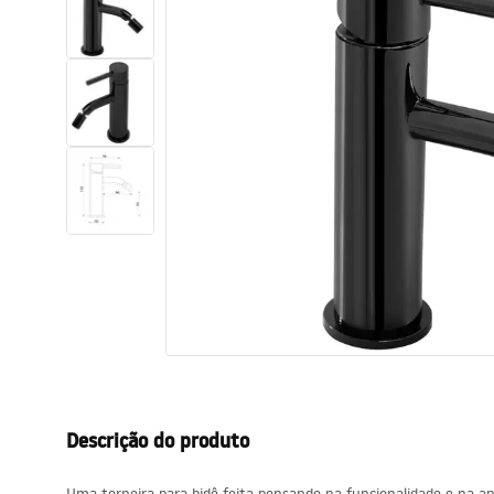
Sanitas, lavatórios
Lava-louças e lavatórios de casa
de banho
Cabinas de duche de casa de
banho
Misturadores de casa de banho
Chuveiros de casa de banho
Cozinha
Descrição do produto
Acessórios de casa de banho,