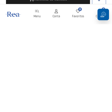
0
0
Menu
Conta
Favoritos
Carrinho
Newsletter
Mantenha-se atualizado com novidades e promoções!
Subscrever
Ao inserir e confirmar os seus dados, concorda em receber a
newsletter de acordo com os termos definidos nos
Termos e
Condições
.