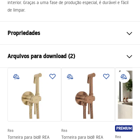
interior. Graças a uma fase de produção especial, é durável e fácil
de limpar.
Propriedades
Tipo de Bateria
Bidé
Arquivos para download (2)
Método de instalação
De bancada
Cor
Cobre
Instruções de montagem
Tipo de bica
Móvel
Faucet.pdf
Materiais
Latão
Intervalo da goteira
90
mm
Condições de garantia
Altura
170
mm
Warranty_Terms_and_Conditions_Faucets_-_5.pdf
Technologia powłoki
PVD
PREMIUM
Diâmetro da conexão
3/8 polegada
Rea
Rea
Torneira para bidê REA
Torneira para bidê REA
Rea