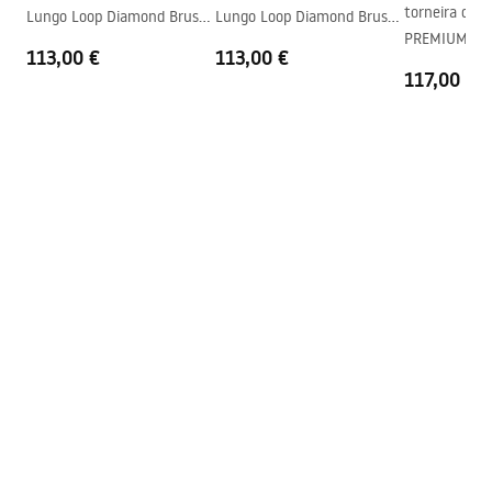
torneira de b
Lungo Loop Diamond Brush
Lungo Loop Diamond Brush
PREMIUM RE
Gold
Copper
113,00 €
113,00 €
Chrome
117,00 €