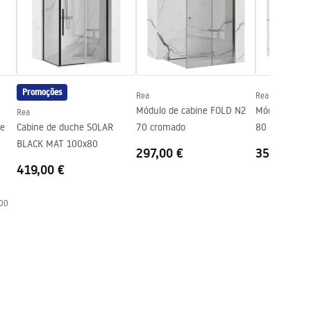
Promoções
Rea
Rea
Módulo de cabine FOLD N2
Módulo de ca
Rea
de
Cabine de duche SOLAR
70 cromado
80 cromado
BLACK MAT 100x80
297,00 €
352,00 €
419,00 €
00