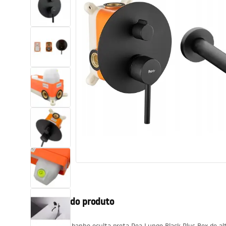
Sanitas, lavatórios
Lava-louças e lavatórios de casa
de banho
Cabinas de duche de casa de
banho
Misturadores de casa de banho
Chuveiros de casa de banho
Cozinha
Descrição do produto
Acessórios de casa de banho,