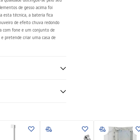
a qualidade distingue-se pelo seu
elementos de gesso acima foi
esta técnica, a bateria fica
chuveiro de efeito chuva redondo
a com fone e um conjunto de
 e pretende criar uma casa de
ções de garantia
nty_Terms_and_Conditions_
s_-_5.pdf