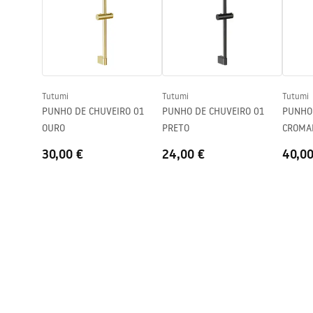
Altura
155
mm
Technologia powłoki
Electroplati
Diâmetro da conexão
1/2 polegad
Garantia
5 anos
Tutumi
Tutumi
Tutumi
PUNHO DE CHUVEIRO 01
PUNHO DE CHUVEIRO 01
PUNHO
OURO
PRETO
CROMA
30,00 €
24,00 €
40,00