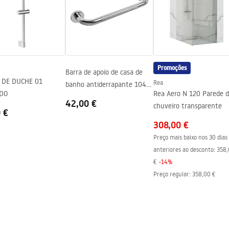
ng
a
Promoções
Barra de apoio de casa de
 DE DUCHE 01
Rea
banho antiderrapante 104
DO
Rea Aero N 120 Parede 
Chrome
42,00 €
chuveiro transparente
 €
308,00 €
Preço mais baixo nos 30 dias
anteriores ao desconto:
358,
€
-
14
%
Preço regular
:
358,00 €