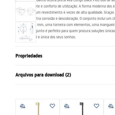
A torneira de banho oculta preta Rea Lungo Black Plus Box de alt
acessórios de casa de banho
design atraente e conforto de utilização. A forma moderna dos 
coberta com um revestimento 4 vezes de alta qualidade. Graças a 
protegida contra corrosão e descoloração. O conjunto inclui um 
ultrafino de 2 mm, uma torneira com elementos, uma mangueir
pontos. O conjunto é perfeito para quem procura soluções únicas
banho original e única dos seus sonhos.
Propriedades
Tipo de Bateria
Banheira
Arquivos para download (2)
Método de instalação
Embutida
Cor
Preto
Condi
Tipo de bica
Fixa
Instruções de montagem
Warra
Faucet.pdf
Materiais
Latão, ABS
Faucet
Intervalo da goteira
160
mm