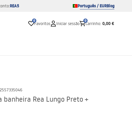
REA5
Português / EUR
Blog
conto:
0
0
0,00 €
Favoritos
Iniciar sessão
Carrinho
:
2557335046
a banheira Rea Lungo Preto +