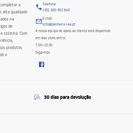
Telefone
 completar a
+351 300 502 840
 alta qualidade
E-mail
zados na
info@banheiro-rea.pt
igos de
A nossa equipa de apoio ao cliente está disponível
 e cozinha. Com
em dias úteis entre:
riência,
7:00–15:30
sos produtos
Siga-nos
de e
30 dias para devolução