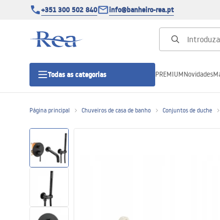
+351 300 502 840
info@banheiro-rea.pt
PREMIUM
Novidades
Ma
Todas as categorias
Página principal
Chuveiros de casa de banho
Conjuntos de duche
Cabines de duche 90x90, 80x80 e
outras
Portas de duche
Bases de duche de casa de banho
Sumidouros de duche