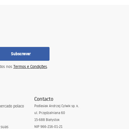
Subscrever
idos nos
Termos e Condições
.
Contacto
ercado polaco
Podlasiak Andrzej Cylwik sp. k.
ul. Przędzalniana 60
15-688 Białystok
 suas
NIP 966-216-01-21