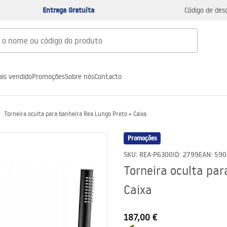
Entrega Gratuita
Código de des
is vendido
Promoções
Sobre nós
Contacto
Torneira oculta para banheira Rea Lungo Preto + Caixa
Promoções
SKU
:
REA-P6300
ID
:
2799
EAN
:
590
Torneira oculta par
Caixa
187,00 €