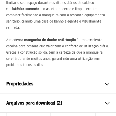
limitar o seu espaço durante os rituais diários de cuidado.
Estética coerente
– o aspeto moderno e limpo permite
combinar facilmente a mangueira com o restante equipamento
sanitário, criando uma casa de banho elegante e visualmente
refinada.
mangueira de duche anti-torção
A moderna
é uma excelente
escolha para pessoas que valorizam o conforto de utilização diária.
Graças à construção sólida, tem a certeza de que a mangueira
servirá durante muitos anos, garantindo uma utilização sem
problemas todos os dias.
Propriedades
Comprimento (mm)
1500
mm
Arquivos para download (2)
Garantia
24 meses
Materiais
latão, PVC, guma