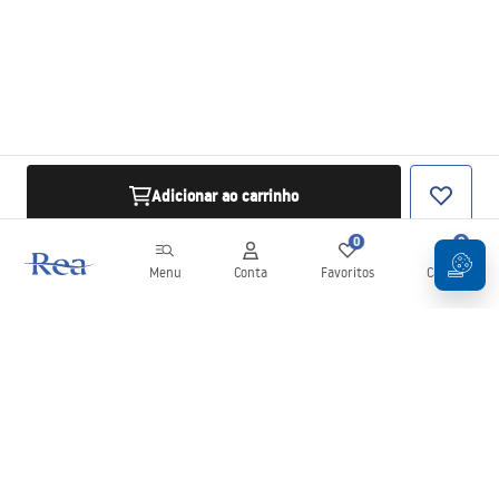
Adicionar ao carrinho
0
0
Menu
Conta
Favoritos
Carrinho
Newsletter
Mantenha-se atualizado com novidades e promoções!