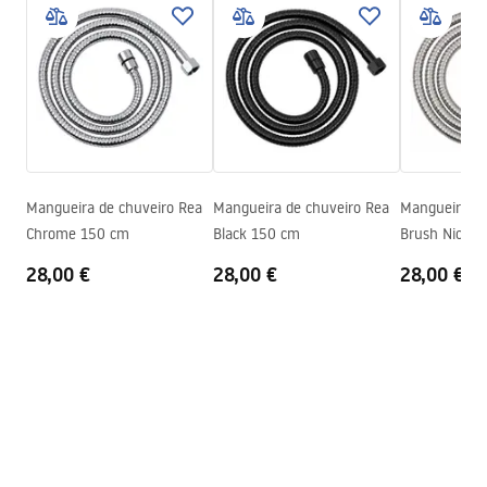
Informações de segurança
Balanças
1
kg
WARUNKI_BEZPIECZENSTWA_AKCESORIA_LAZIENKOWE.
Código do fabricante
JS-017B
pdf
Cor
Preto
Condições de garantia
Warranty_Terms_and_Conditions_Accessories_-_24.pdf
Mangueira de chuveiro Rea
Mangueira de chuveiro Rea
Mangueira de
Chrome 150 cm
Black 150 cm
Brush Nickel
28,00 €
28,00 €
28,00 €