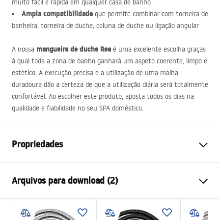
muito fácil e rápida em qualquer casa de banho
Ampla compatibilidade
que permite combinar com torneira de
banheira, torneira de duche, coluna de duche ou ligação angular
mangueira de duche Rea
A nossa
é uma excelente escolha graças
à qual toda a zona de banho ganhará um aspeto coerente, limpo e
estético. A execução precisa e a utilização de uma malha
duradoura dão a certeza de que a utilização diária será totalmente
confortável. Ao escolher este produto, aposta todos os dias na
qualidade e fiabilidade no seu
SPA
doméstico.
Propriedades
Comprimento (mm)
1500
mm
Arquivos para download (2)
Garantia
24 meses
Materiais
Aço inoxidável, ABS
Informações de segurança
Balanças
1
kg