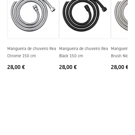
WARUNKI_BEZPIECZENSTWA_AKCESORIA_LAZIENKOWE.
Código do fabricante
JS-016G
pdf
Cor
Ouro
Condições de garantia
Warranty_Terms_and_Conditions_Accessories_-_24.pdf
Mangueira de chuveiro Rea
Mangueira de chuveiro Rea
Mangueira de
Chrome 150 cm
Black 150 cm
Brush Nickel
28,00 €
28,00 €
28,00 €