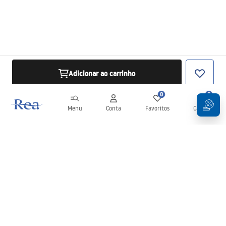
Adicionar ao carrinho
0
0
Menu
Conta
Favoritos
Carrinho
Newsletter
Mantenha-se atualizado com novidades e promoções!