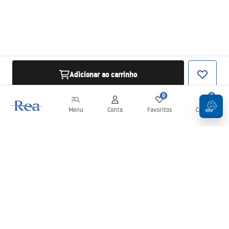
Adicionar ao carrinho
0
0
Menu
Conta
Favoritos
Carrinho
Newsletter
Mantenha-se atualizado com novidades e promoções!