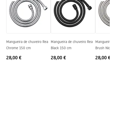
WARUNKI_BEZPIECZENSTWA_AKCESORIA_LAZIENKOWE.
Código do fabricante
JS-016B
pdf
Cor
Preto
Condições de garantia
Warranty_Terms_and_Conditions_Accessories_-_24.pdf
Mangueira de chuveiro Rea
Mangueira de chuveiro Rea
Mangueira de
Chrome 150 cm
Black 150 cm
Brush Nickel
28,00 €
28,00 €
28,00 €