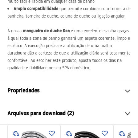
muito fácil e rápida em qualquer casa de banho
Ampla compatibilidade
que permite combinar com torneira de
banheira, torneira de duche, coluna de duche ou ligação angular
mangueira de duche Rea
A nossa
é uma excelente escolha graças
à qual toda a zona de banho ganhará um aspeto coerente, limpo e
estético. A execução precisa e a utilização de uma malha
duradoura dão a certeza de que a utilização diária será totalmente
confortável. Ao escolher este produto, aposta todos os dias na
qualidade e fiabilidade no seu
SPA
doméstico.
Propriedades
Comprimento (mm)
1500
mm
Arquivos para download (2)
Garantia
24 meses
Materiais
Aço inoxidável, ABS
Informações de segurança
Balanças
1
kg