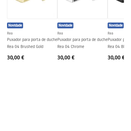
Condições de garantia
Altura máx.
1370
mm
Warranty_Terms_and_Conditions_Faucets_-_5.pdf
Saída para banheira
Sim, orientável
Novidade
Novidade
Novidade
Regulação de pressão
Sim
Instruções de montagem
Rea
Rea
Rea
Sistema Anti-Calc
Sim
shower_set.pdf
Puxador para porta de duche
Puxador para porta de duche
Puxador para
Technologia powłoki
Electroplating
Rea 04 Brushed Gold
Rea 04 Chrome
Rea 04 Black
Distância entre ligações
150
mm
30,00 €
30,00 €
30,00 €
Garantia
24 meses