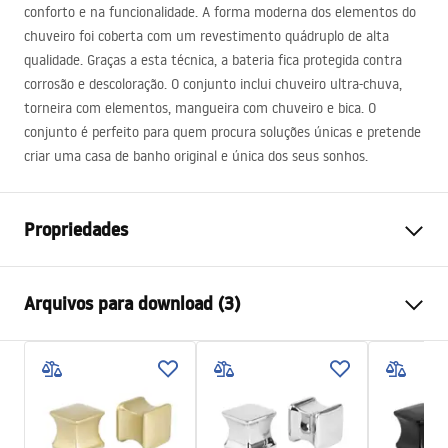
conforto e na funcionalidade. A forma moderna dos elementos do
chuveiro foi coberta com um revestimento quádruplo de alta
qualidade. Graças a esta técnica, a bateria fica protegida contra
corrosão e descoloração. O conjunto inclui chuveiro ultra-chuva,
torneira com elementos, mangueira com chuveiro e bica. O
conjunto é perfeito para quem procura soluções únicas e pretende
criar uma casa de banho original e única dos seus sonhos.
Propriedades
Cor
Preto
Arquivos para download (3)
Materiais
Latão
Tipo de Bateria
Monocomando
Informações de segurança
Método de instalação
Exposto
Safety_Information_Shower_set.pdf
Ajuste de altura
Sim
Altura mín.
1000
mm