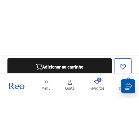
Adicionar ao carrinho
0
0
Menu
Conta
Favoritos
Carrinho
Newsletter
Mantenha-se atualizado com novidades e promoções!