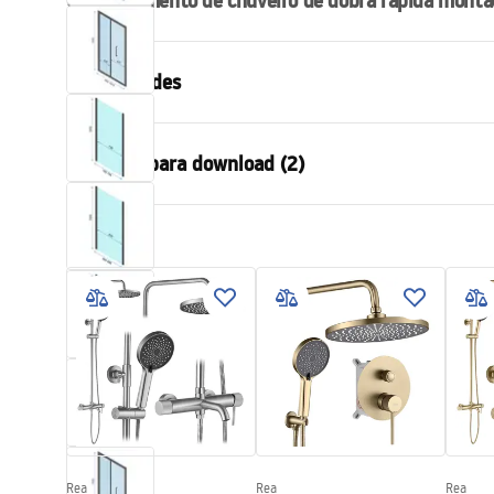
Compartimento de chuveiro
de dobra rápida monta
acessórios de casa de banho
Propriedades
Tamanho da cabina
80x80, 90x90
Arquivos para download (2)
90x80, 90x1
Cor
Preto
shower manual
Manu
Tipo de cabina
Parede
shower manual.pdf
rapid 
Cor do vidro
Transparent
Como abrir
Dobrado
Assembléia
Em uma base 
Altura (mm)
1950
mm
Direção da cabina
Universal
Garantia
24 meses
Rea
Rea
Rea