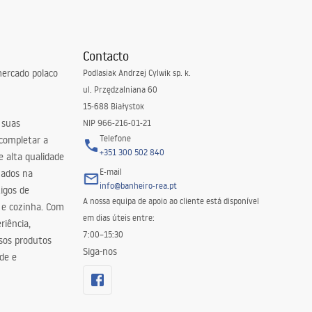
Contacto
ercado polaco
Podlasiak Andrzej Cylwik sp. k.
ul. Przędzalniana 60
15-688 Białystok
 suas
NIP 966-216-01-21
Telefone
 completar a
+351 300 502 840
 alta qualidade
E-mail
zados na
info@banheiro-rea.pt
igos de
A nossa equipa de apoio ao cliente está disponível
 e cozinha. Com
em dias úteis entre:
riência,
7:00–15:30
sos produtos
Siga-nos
de e