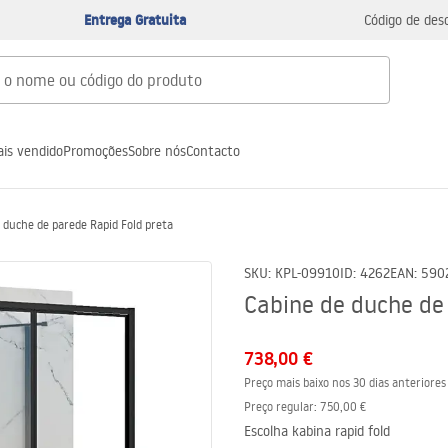
Entrega Gratuita
Código de des
is vendido
Promoções
Sobre nós
Contacto
 duche de parede Rapid Fold preta
SKU
:
KPL-09910
ID
:
4262
EAN
:
590
Cabine de duche de
738,00 €
Preço mais baixo nos 30 dias anteriores
Preço regular
:
750,00 €
Escolha kabina rapid fold