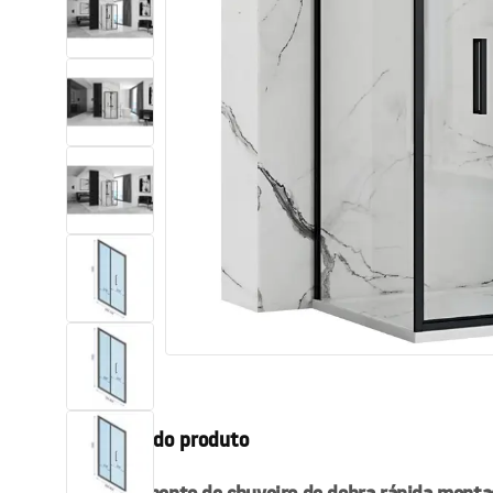
Sanitas, lavatórios
Lava-louças e lavatórios de casa
de banho
Cabinas de duche de casa de
banho
Misturadores de casa de banho
Chuveiros de casa de banho
Cozinha
Descrição do produto
Acessórios de casa de banho,