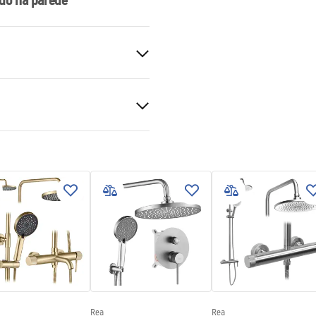
do na parede
, 100x100, 80x90, 80x100,
00, 100x80, 100x90
al
fold przyscienna.pdf
e 4mm, Transparente 6mm
de chuveiro ou piso
Rea
Rea