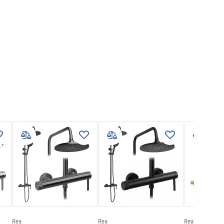
Rea
Rea
Rea