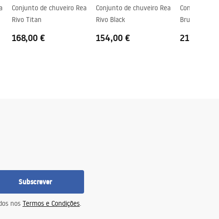
a
Conjunto de chuveiro Rea
Conjunto de chuveiro Rea
Conjunto de 
Rivo Titan
Rivo Black
Brush Gold
168,00 €
154,00 €
211,00 €
Subscrever
idos nos
Termos e Condições
.