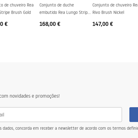
to de chuveiro Rea
Conjunto de duche
Conjunto de chuveiro Re
tripe Brush Gold
embutido Rea Lungo Stripe
Rivo Brush Nickel
Nickel Brush + BOX
0 €
168,00 €
147,00 €
com novidades e promoções!
eus dados, concorda em receber a newsletter de acordo com os termos defin