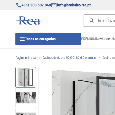
+351 300 502 840
info@banheiro-rea.pt
PREMIUM
Novidades
Ma
Todas as categorias
Página principal
Cabines de duche 90x90, 80x80 e outras
Cabine de
Cabines de duche 90x90, 80x80 e
outras
Portas de duche
Bases de duche de casa de banho
Sumidouros de duche