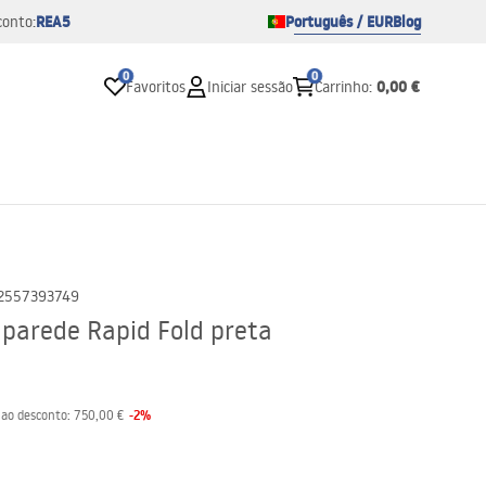
REA5
Português / EUR
Blog
conto:
0
0
0,00 €
Favoritos
Iniciar sessão
Carrinho
:
2557393749
 parede Rapid Fold preta
-
2
%
 ao desconto:
750,00 €