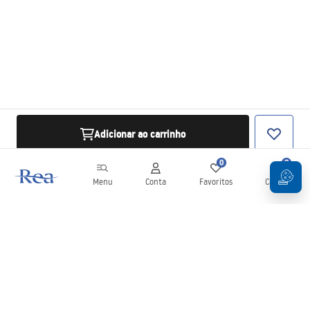
Adicionar ao carrinho
0
0
Menu
Conta
Favoritos
Carrinho
Newsletter
Mantenha-se atualizado com novidades e promoções!