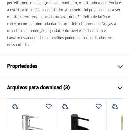
perfeitamente o espaço do seu banheiro, mantendo a aparência e
a estética impecáveis ​​do interior. A torneira foi projetada para ser
montada em uma bancada ou lavatório. Foi feito de latão e
coberto com cor dourada dando um efeito fenomenal. Graças a
uma fase de produção especial, é durável e fácil de limpar.
Lavatórios adequados com sifões podem ser encontrados em
nossa oferta.
Propriedades
Tipo de Bateria
Lavatório
Arquivos para download (3)
Método de instalação
De bancada
Cor
Ouro escovado
Condições de garantia
Tipo de bica
Fixa
Warranty_Terms_and_Conditions_Faucets_-_5.pdf
Materiais
Latão
Intervalo da goteira
100
mm