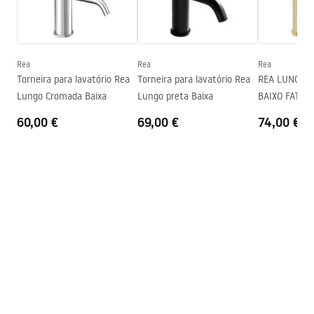
Instruções de montagem
Altura
165
mm
faucet.pdf
Technologia powłoki
PVD
Diâmetro da conexão
3/8 polegada
Rea
Rea
Rea
Informações de segurança
Torneira para lavatório Rea
Torneira para lavatório Rea
REA LUNGO G
Garantia
5 anos
Safety_Information_Faucets.pdf
Lungo Cromada Baixa
Lungo preta Baixa
BAIXO FATTE
60,00 €
69,00 €
74,00 €