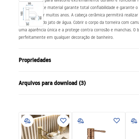
Uma torneira para lavatório extremamente durável e funcional fe
acessórios de casa de banho
qualidade. Este material garante total confiabilidade e garante
problemas por muitos anos. A cabeça cerâmica permitirá realizar
fechamento do jato de água. Cobrir o corpo da torneira com cam
uma aparência única e a protege contra corrosão e manchas. O b
perfeitamente em qualquer decoração de banheiro.
Propriedades
Tipo de Bateria
Lavatório
Arquivos para download (3)
Método de instalação
De bancada
Cor
Cromado
Condições de garantia
Tipo de bica
Fixa
Instr
Warranty_Terms_and_Conditions_
faucet
Materiais
Latão
Faucets_-_5.pdf
Intervalo da goteira
100
mm
Altura
165
mm