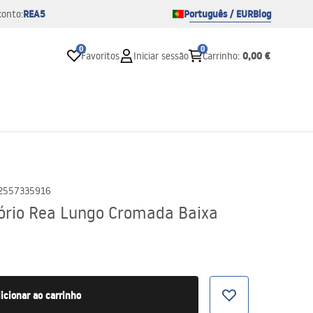
REA5
Português / EUR
Blog
conto:
0
0
0,00 €
Favoritos
Iniciar sessão
Carrinho
:
2557335916
tório Rea Lungo Cromada Baixa
icionar ao carrinho