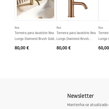
Informações de segurança
Technologia powłoki
Chrome plat
Safety_Information_Faucets.pdf
Diâmetro da conexão
3/8 polegad
Garantia
5 anos
Rea
Rea
Rea
Torneira para lavatório Rea
Torneira para lavatório Rea
Torneir
Lungo Diamond Brush Gold
Lungo Diamond Brush
Lungo 
Baixa
Copper Baixa
80,00 €
80,00 €
60,00
Newsletter
Mantenha-se atualizado 