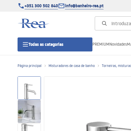
+351 300 502 840
info@banheiro-rea.pt
PREMIUM
Novidades
Ma
Todas as categorias
Página principal
Misturadores de casa de banho
Torneiras, misturad
Cabines de duche 90x90, 80x80 e
outras
Portas de duche
Bases de duche de casa de banho
Sumidouros de duche