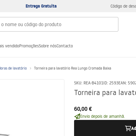
Entrega Gratuita
Código de des
is vendido
Promoções
Sobre nós
Contacto
oras de lavatório
Torneira para lavatório Rea Lungo Cromada Baixa
SKU
:
REA-B4101
ID
:
2593
EAN
:
590
Torneira para lava
60,00 €
Envio depois de amanhã.
Ad