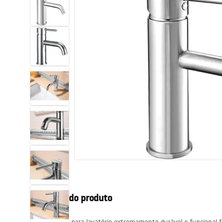
Sanitas, lavatórios
Lava-louças e lavatórios de casa
de banho
Cabinas de duche de casa de
banho
Misturadores de casa de banho
Chuveiros de casa de banho
Cozinha
Descrição do produto
Acessórios de casa de banho,