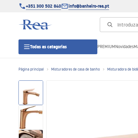
+351 300 502 840
info@banheiro-rea.pt
PREMIUM
Novidades
Ma
Todas as categorias
Página principal
Misturadores de casa de banho
Misturadora de bidé
Cabines de duche 90x90, 80x80 e
outras
Portas de duche
Bases de duche de casa de banho
Sumidouros de duche