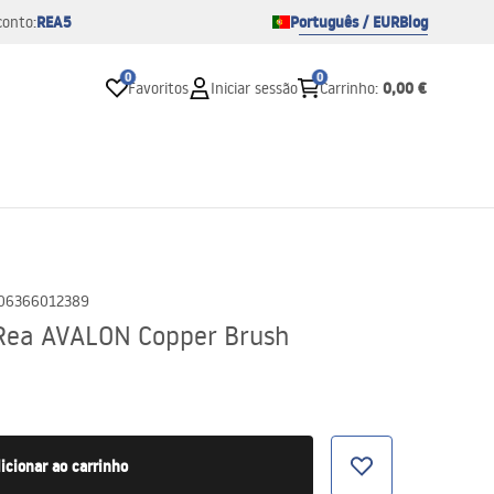
REA5
Português / EUR
Blog
conto:
0
0
0,00 €
Favoritos
Iniciar sessão
Carrinho
:
06366012389
 Rea AVALON Copper Brush
icionar ao carrinho