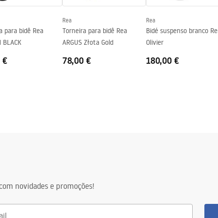
Rea
Rea
a para bidê Rea
Torneira para bidê Rea
Bidé suspenso branco Re
 BLACK
ARGUS Złota Gold
Olivier
 €
78,00 €
180,00 €
com novidades e promoções!