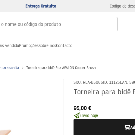
Entrega Gratuita
Código de des
is vendido
Promoções
Sobre nós
Contacto
 para sanita
Torneira para bidê Rea AVALON Copper Brush
SKU
:
REA-B5065
ID
:
11125
EAN
:
59
Torneira para bidê
95,00 €
Envio hoje
Ad