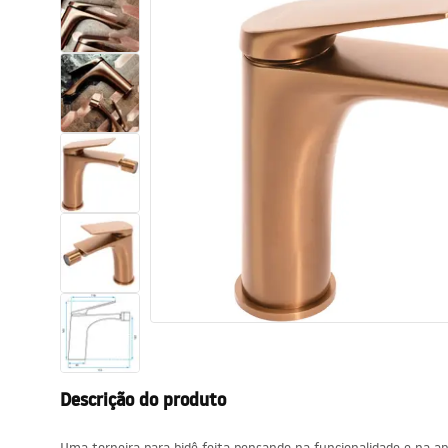
Sanitas, lavatórios
Lava-louças e lavatórios de casa
de banho
Cabinas de duche de casa de
banho
Misturadores de casa de banho
Chuveiros de casa de banho
Cozinha
Descrição do produto
Acessórios de casa de banho,