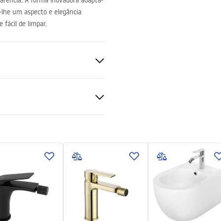
arência. A forma inovadora adapta-
-lhe um aspecto e elegância
 fácil de limpar.
ado
ções de garantia
nty_Terms_and_Conditions_
s_-_5.pdf
a