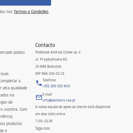
idos nos
Termos e Condições
.
Contacto
ercado polaco
Podlasiak Andrzej Cylwik sp. k.
ul. Przędzalniana 60
15-688 Białystok
 suas
NIP 966-216-01-21
Telefone
 completar a
+351 300 502 840
 alta qualidade
E-mail
zados na
info@banheiro-rea.pt
igos de
A nossa equipa de apoio ao cliente está disponível
 e cozinha. Com
em dias úteis entre:
riência,
7:00–15:30
sos produtos
Siga-nos
de e