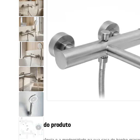
Sanitas, lavatórios
Lava-louças e lavatórios de casa
de banho
Cabinas de duche de casa de
banho
Misturadores de casa de banho
Chuveiros de casa de banho
Cozinha
Descrição do produto
Acessórios de casa de banho,