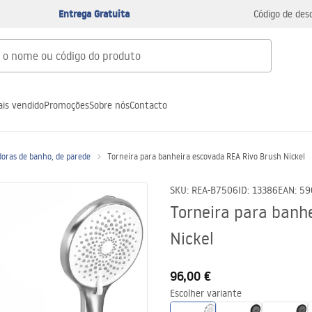
Entrega Gratuita
Código de des
is vendido
Promoções
Sobre nós
Contacto
doras de banho, de parede
Torneira para banheira escovada REA Rivo Brush Nickel
SKU
:
REA-B7506
ID
:
13386
EAN
:
59
Torneira para banh
Nickel
96,00 €
Escolher variante