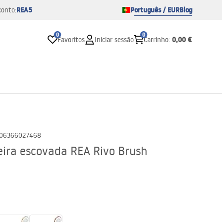
REA5
Português / EUR
Blog
conto:
0
0
0,00 €
Favoritos
Iniciar sessão
Carrinho
:
06366027468
eira escovada REA Rivo Brush