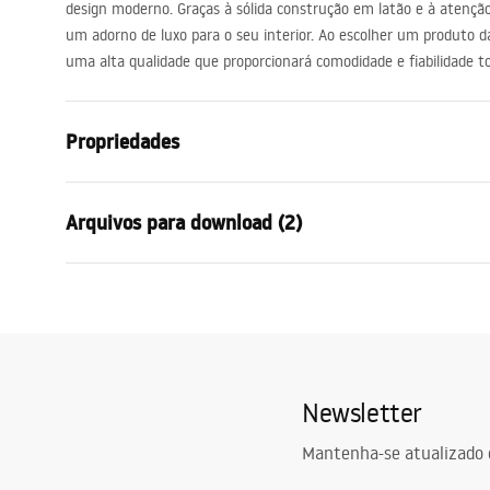
design moderno. Graças à sólida construção em latão e à atenção
um adorno de luxo para o seu interior. Ao escolher um produto 
uma alta qualidade que proporcionará comodidade e fiabilidade to
Propriedades
Tipo de Bateria
Banheira
Arquivos para download (2)
Método de instalação
De parede
Cor
Aço escova
Condi
Tipo de bica
Fixa
Instruções de montagem
Warra
Faucet.pdf
Materiais
Latão, ABS
Faucet
Intervalo da goteira
225
mm
Newsletter
Altura
60
mm
Technologia powłoki
PVD
Mantenha-se atualizado 
Diâmetro da conexão
1/2 polegad