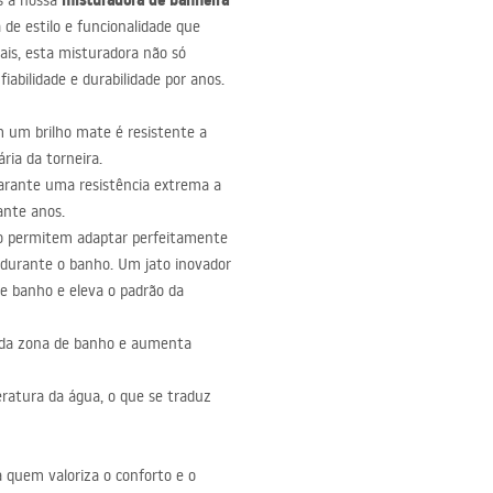
misturadora de banheira
s à nossa
 de estilo e funcionalidade que
ais, esta misturadora não só
abilidade e durabilidade por anos.
 um brilho mate é resistente a
ária da torneira.
arante uma resistência extrema a
ante anos.
to permitem adaptar perfeitamente
 durante o banho. Um jato inovador
de banho e eleva o padrão da
sa da zona de banho e aumenta
atura da água, o que se traduz
a quem valoriza o conforto e o