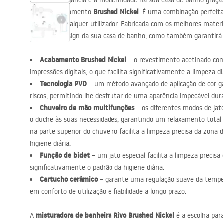
Aprecie a elegância e a modernidade na sua casa de banho graça
acessórios de casa de banho
Rivo
Brushed Nickel
no acabamento
. É uma combinação perfeita
encantará qualquer utilizador. Fabricada com os melhores materi
realçará o design da sua casa de banho, como também garantirá fi
Acabamento Brushed Nickel
– o revestimento acetinado com
impressões digitais, o que facilita significativamente a limpeza di
Tecnologia
PVD
– um método avançado de aplicação de cor g
riscos, permitindo-lhe desfrutar de uma aparência impecável dur
Chuveiro de mão multifunções
– os diferentes modos de ja
o duche às suas necessidades, garantindo um relaxamento total
na parte superior do chuveiro facilita a limpeza precisa da zona 
higiene diária.
Função de bidet
– um jato especial facilita a limpeza preci
significativamente o padrão da higiene diária.
Cartucho cerâmico
– garante uma regulação suave da temper
em conforto de utilização e fiabilidade a longo prazo.
misturadora de banheira Rivo Brushed Nickel
A
é a escolha par