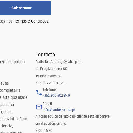
Subscrever
idos nos
Termos e Condições
.
Contacto
ercado polaco
Podlasiak Andrzej Cylwik sp. k.
ul. Przędzalniana 60
15-688 Białystok
 suas
NIP 966-216-01-21
Telefone
 completar a
+351 300 502 840
 alta qualidade
E-mail
zados na
info@banheiro-rea.pt
igos de
A nossa equipa de apoio ao cliente está disponível
 e cozinha. Com
em dias úteis entre:
riência,
7:00–15:30