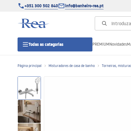
+351 300 502 840
info@banheiro-rea.pt
PREMIUM
Novidades
Ma
Todas as categorias
Página principal
Misturadores de casa de banho
Torneiras, mistura
Cabines de duche 90x90, 80x80 e
outras
Portas de duche
Bases de duche de casa de banho
Sumidouros de duche