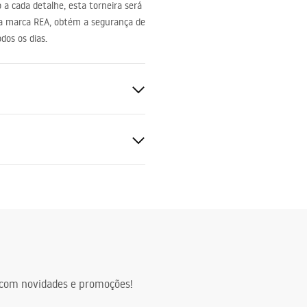
 a cada detalhe, esta torneira será
da marca
REA
, obtém a segurança de
dos os dias.
do
ções de garantia
nty_Terms_and_Conditions_
s_-_5.pdf
com novidades e promoções!
a