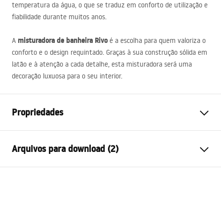
temperatura da água, o que se traduz em conforto de utilização e
fiabilidade durante muitos anos.
misturadora de banheira Rivo
A
é a escolha para quem valoriza o
conforto e o design requintado. Graças à sua construção sólida em
latão e à atenção a cada detalhe, esta misturadora será uma
decoração luxuosa para o seu interior.
Propriedades
Tipo de Bateria
Banheira
Arquivos para download (2)
Método de instalação
De parede
Cor
Cobre escovado
Instruções de montagem
Tipo de bica
Fixa
Faucet.pdf
Materiais
Latão, ABS
Intervalo da goteira
225
mm