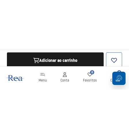
Adicionar ao carrinho
0
0
Menu
Conta
Favoritos
Carrinho
Newsletter
Mantenha-se atualizado com novidades e promoções!