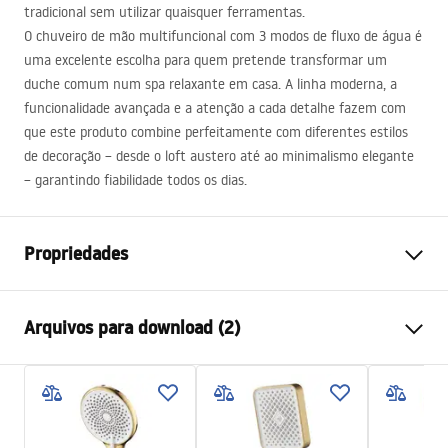
tradicional sem utilizar quaisquer ferramentas.
O chuveiro de mão multifuncional com 3 modos de fluxo de água é
uma excelente escolha para quem pretende transformar um
duche comum num spa relaxante em casa. A linha moderna, a
funcionalidade avançada e a atenção a cada detalhe fazem com
que este produto combine perfeitamente com diferentes estilos
de decoração – desde o loft austero até ao minimalismo elegante
– garantindo fiabilidade todos os dias.
Propriedades
Cor
Cobre escovado
Arquivos para download (2)
Materiais
Plástico, ABS
Método de instalação
Parafusado
Pielęgnacja
Largura
110
mm
Pielęgnacja.pdf
Altura
245
mm