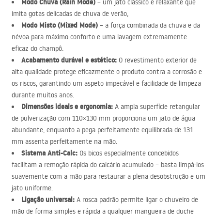
Modo Chuva (Rain Mode)
– um jato clássico e relaxante que
imita gotas delicadas de chuva de verão,
Modo Misto (Mixed Mode)
– a força combinada da chuva e da
névoa para máximo conforto e uma lavagem extremamente
eficaz do champô.
Acabamento durável e estético:
O revestimento exterior de
alta qualidade protege eficazmente o produto contra a corrosão e
os riscos, garantindo um aspeto impecável e facilidade de limpeza
durante muitos anos.
Dimensões ideais e ergonomia:
A ampla superfície retangular
de pulverização com 110×130 mm proporciona um jato de água
abundante, enquanto a pega perfeitamente equilibrada de 131
mm assenta perfeitamente na mão.
Sistema Anti-Calc:
Os bicos especialmente concebidos
facilitam a remoção rápida do calcário acumulado – basta limpá-los
suavemente com a mão para restaurar a plena desobstrução e um
jato uniforme.
Ligação universal:
A rosca padrão permite ligar o chuveiro de
mão de forma simples e rápida a qualquer mangueira de duche