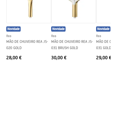
Garantia
24 meses
Condições de garantia
Warranty_Terms_and_Conditions_Accessories_-_24.pdf
Novidade
Novidade
Novidade
Rea
Rea
Rea
MÃO DE CHUVEIRO REA JS-
MÃO DE CHUVEIRO REA JS-
MÃO DE CHUVE
020 GOLD
031 BRUSH GOLD
031 GOLD
28,00 €
30,00 €
29,00 €