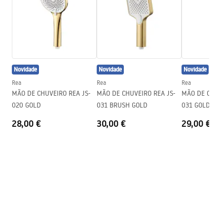
Altura
255
mm
Garantia
24 meses
Condições de garantia
Warranty_Terms_and_Conditions_Accessories_-_24.pdf
Novidade
Novidade
Novidade
Rea
Rea
Rea
MÃO DE CHUVEIRO REA JS-
MÃO DE CHUVEIRO REA JS-
MÃO DE CHUVE
020 GOLD
031 BRUSH GOLD
031 GOLD
28,00 €
30,00 €
29,00 €