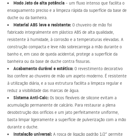
Modo Jato de alta potência
– um fluxo intenso que facilita o
enxaguamento preciso e a limpeza rápida da superfície da base de
duche ou da banheira.
Material
ABS
leve e resistente:
O chuveiro de mão foi
fabricado integralmente em plástico
ABS
de alta qualidade,
resistente à humidade, à corrosão e a temperaturas elevadas. A
construção compacta e leve não sobrecarrega a mão durante o
banho e, em caso de queda acidental, protege a superfície da
banheira ou da base de duche contra fissuras.
Acabamento durável e estético:
O revestimento decorativo
liso confere ao chuveiro de mão um aspeto moderno. É resistente
à utilização diária, e a sua estrutura facilita a limpeza regular e
reduz a visibilidade das marcas de água.
Sistema Anti-Calc:
Os bicos flexíveis de silicone evitam a
acumulação permanente de calcário. Para restaurar a plena
desobstrução dos orifícios e um jato perfeitamente uniforme,
basta limpar ligeiramente a superfície de pulverização com a mão
durante o duche.
Instalação universal:
A rosca de ligação padrão 1/2” permite