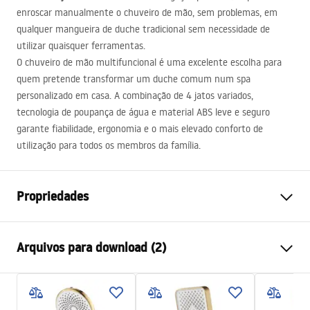
enroscar manualmente o chuveiro de mão, sem problemas, em
qualquer mangueira de duche tradicional sem necessidade de
utilizar quaisquer ferramentas.
O chuveiro de mão multifuncional é uma excelente escolha para
quem pretende transformar um duche comum num spa
personalizado em casa. A combinação de 4 jatos variados,
tecnologia de poupança de água e material
ABS
leve e seguro
garante fiabilidade, ergonomia e o mais elevado conforto de
utilização para todos os membros da família.
Propriedades
Cor
Cromado
Arquivos para download (2)
Materiais
Plástico, ABS
Método de instalação
Parafusado
Pielęgnacja
Largura
125
mm
Pielęgnacja.pdf