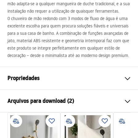
mão adapta-se a qualquer mangueira de duche tradicional, e a sua
instalação não requer a utilização de quaisquer ferramentas.
O chuveiro de mão redondo com 3 modos de fluxo de água é uma
excelente escolha para quem procura soluções fiáveis e universais
para a sua casa de banho. A combinação de funções avançadas de
jato, material
ABS
resistente e geometria intemporal faz com que
este produto se integre perfeitamente em qualquer estilo de
decoração – desde o minimalista até ao moderno design premium.
Propriedades
Cor
Cromado
Arquivos para download (2)
Materiais
Plástico, ABS
Método de instalação
Parafusado
Pielęgnacja
Largura
110
mm
Pielęgnacja.pdf
Altura
235
mm