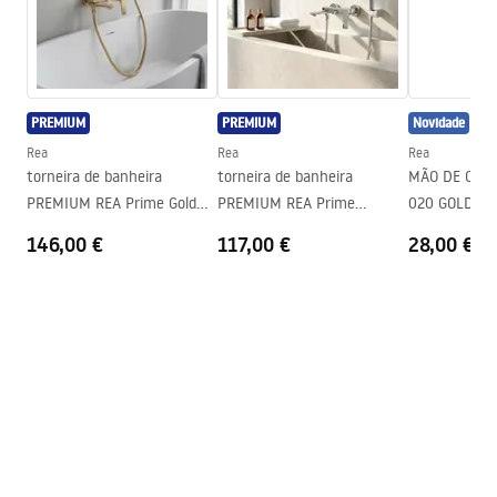
Garantia
24 meses
Condições de garantia
Warranty_Terms_and_Conditions_Accessories_-_24.pdf
PREMIUM
PREMIUM
Novidade
Rea
Rea
Rea
torneira de banheira
torneira de banheira
MÃO DE CHUVE
PREMIUM REA Prime Gold
PREMIUM REA Prime
020 GOLD
Brush
Chrome
146,00 €
117,00 €
28,00 €