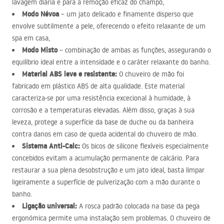
lavagem diária e para a remoção eficaz do champô,
Modo Névoa
– um jato delicado e finamente disperso que
envolve subtilmente a pele, oferecendo o efeito relaxante de um
spa em casa,
Modo Misto
– combinação de ambas as funções, assegurando o
equilíbrio ideal entre a intensidade e o caráter relaxante do banho.
Material
ABS
leve e resistente:
O chuveiro de mão foi
fabricado em plástico
ABS
de alta qualidade. Este material
caracteriza-se por uma resistência excecional à humidade, à
corrosão e a temperaturas elevadas. Além disso, graças à sua
leveza, protege a superfície da base de duche ou da banheira
contra danos em caso de queda acidental do chuveiro de mão.
Sistema Anti-Calc:
Os bicos de silicone flexíveis especialmente
concebidos evitam a acumulação permanente de calcário. Para
restaurar a sua plena desobstrução e um jato ideal, basta limpar
ligeiramente a superfície de pulverização com a mão durante o
banho.
Ligação universal:
A rosca padrão colocada na base da pega
ergonómica permite uma instalação sem problemas. O chuveiro de