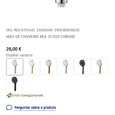
SKU
:
REA-07054
ID
:
13566
EAN
:
5906366038235
MÃO DE CHUVEIRO REA JS-019 CHROME
26,00 €
Escolher variante
Envio понедельник.
Perguntar sobre o produto