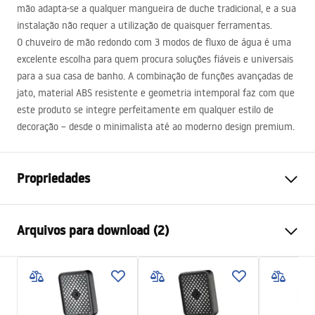
mão adapta-se a qualquer mangueira de duche tradicional, e a sua
instalação não requer a utilização de quaisquer ferramentas.
O chuveiro de mão redondo com 3 modos de fluxo de água é uma
excelente escolha para quem procura soluções fiáveis e universais
para a sua casa de banho. A combinação de funções avançadas de
jato, material
ABS
resistente e geometria intemporal faz com que
este produto se integre perfeitamente em qualquer estilo de
decoração – desde o minimalista até ao moderno design premium.
Propriedades
Cor
Preto
Arquivos para download (2)
Materiais
Plástico, ABS
Método de instalação
Parafusado
Pielęgnacja
Largura
110
mm
Pielęgnacja.pdf
Altura
235
mm