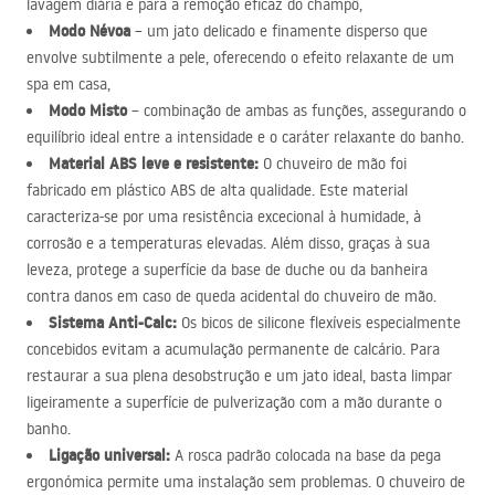
lavagem diária e para a remoção eficaz do champô,
Modo Névoa
– um jato delicado e finamente disperso que
envolve subtilmente a pele, oferecendo o efeito relaxante de um
spa em casa,
Modo Misto
– combinação de ambas as funções, assegurando o
equilíbrio ideal entre a intensidade e o caráter relaxante do banho.
Material
ABS
leve e resistente:
O chuveiro de mão foi
fabricado em plástico
ABS
de alta qualidade. Este material
caracteriza-se por uma resistência excecional à humidade, à
corrosão e a temperaturas elevadas. Além disso, graças à sua
leveza, protege a superfície da base de duche ou da banheira
contra danos em caso de queda acidental do chuveiro de mão.
Sistema Anti-Calc:
Os bicos de silicone flexíveis especialmente
concebidos evitam a acumulação permanente de calcário. Para
restaurar a sua plena desobstrução e um jato ideal, basta limpar
ligeiramente a superfície de pulverização com a mão durante o
banho.
Ligação universal:
A rosca padrão colocada na base da pega
ergonómica permite uma instalação sem problemas. O chuveiro de