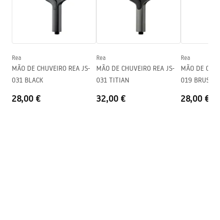
Garantia
24 meses
Condições de garantia
Warranty_Terms_and_Conditions_Accessories_-_24.pdf
Rea
Rea
Rea
MÃO DE CHUVEIRO REA JS-
MÃO DE CHUVEIRO REA JS-
MÃO DE CHUVE
031 BLACK
031 TITIAN
019 BRUSH 
28,00 €
32,00 €
28,00 €