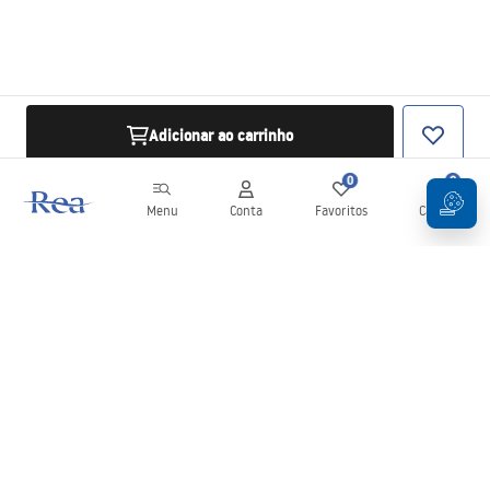
Adicionar ao carrinho
0
0
Menu
Conta
Favoritos
Carrinho
Newsletter
Mantenha-se atualizado com novidades e promoções!
Subscrever