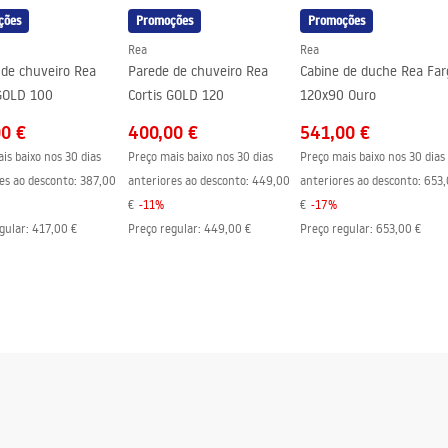
ções
Promoções
Promoções
Rea
Rea
 de chuveiro Rea
Parede de chuveiro Rea
Cabine de duche Rea Far
 GOLD 100
Cortis GOLD 120
120x90 Ouro
00 €
400,00 €
541,00 €
is baixo nos 30 dias
Preço mais baixo nos 30 dias
Preço mais baixo nos 30 dias
es ao desconto:
387,00
anteriores ao desconto:
449,00
anteriores ao desconto:
653,
€
-
11
%
€
-
17
%
gular
:
417,00 €
Preço regular
:
449,00 €
Preço regular
:
653,00 €