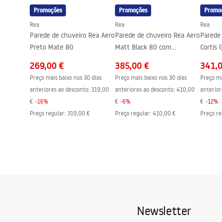
Promoções
Promoções
Promo
Technologia powłoki
PVD
Rea
Rea
Rea
Distância entre ligações
150
mm
Parede de chuveiro Rea Aero
Parede de chuveiro Rea Aero
Parede
Garantia
5 anos
Preto Mate 80
Matt Black 80 com
Cortis
prateleira e cabide EVO
269,00 €
385,00 €
341,
Preço mais baixo nos 30 dias
Preço mais baixo nos 30 dias
Preço ma
anteriores ao desconto:
319,00
anteriores ao desconto:
410,00
anterior
€
-
16
%
€
-
6
%
€
-
12
%
Preço regular
:
319,00 €
Preço regular
:
410,00 €
Preço re
Newsletter