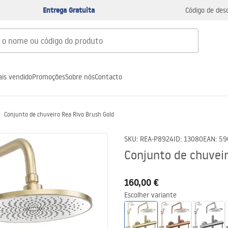
Entrega Gratuita
Código de des
is vendido
Promoções
Sobre nós
Contacto
Conjunto de chuveiro Rea Rivo Brush Gold
SKU
:
REA-P8924
ID
:
13080
EAN
:
59
Conjunto de chuveir
160,00 €
Escolher variante