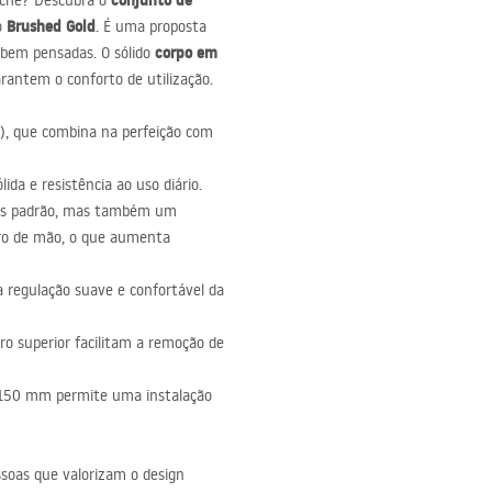
conjunto de
uche? Descubra o
Brushed Gold
o
. É uma proposta
corpo em
 bem pensadas. O sólido
arantem o conforto de utilização.
), que combina na perfeição com
da e resistência ao uso diário.
os padrão, mas também um
iro de mão, o que aumenta
regulação suave e confortável da
ro superior facilitam a remoção de
 150 mm permite uma instalação
soas que valorizam o design