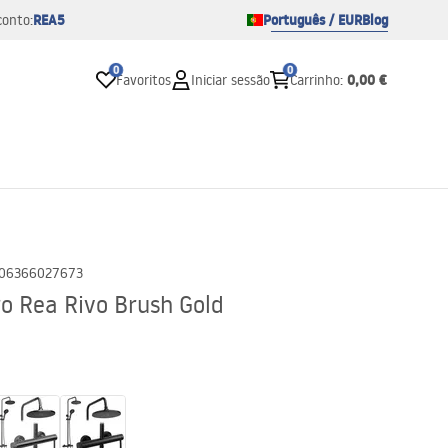
REA5
Português / EUR
Blog
conto:
0
0
0,00 €
Favoritos
Iniciar sessão
Carrinho
:
06366027673
o Rea Rivo Brush Gold