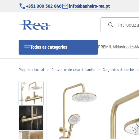
+351 300 502 840
info@banheiro-rea.pt
PREMIUM
Novidades
Ma
Todas as categorias
Página principal
Chuveiros de casa de banho
Conjuntos de duche
Cabines de duche 90x90, 80x80 e
outras
Portas de duche
Bases de duche de casa de banho
Sumidouros de duche