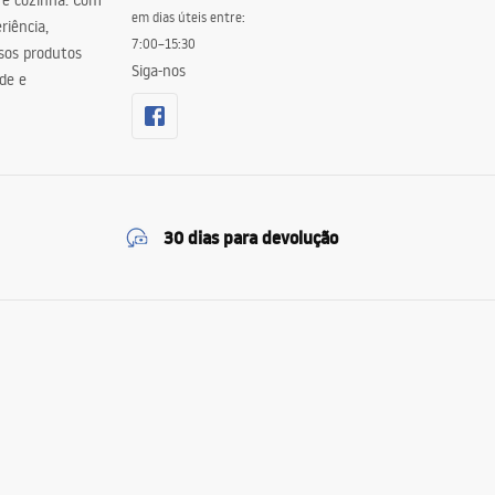
 e cozinha. Com
em dias úteis entre:
riência,
7:00–15:30
sos produtos
Siga-nos
de e
30 dias para devolução