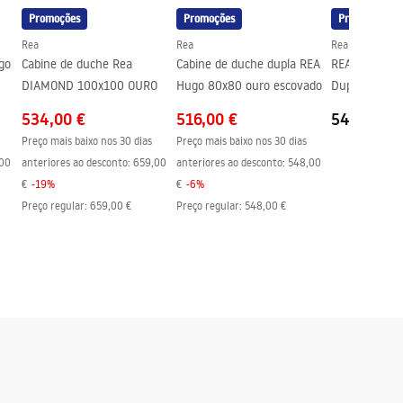
Promoções
Promoções
Promoções
Rea
Rea
Rea
go
Cabine de duche Rea
Cabine de duche dupla REA
REA Hugo Ca
DIAMOND 100x100 OURO
Hugo 80x80 ouro escovado
Dupla 90x90 
534,00 €
516,00 €
543,00 €
Preço mais baixo nos 30 dias
Preço mais baixo nos 30 dias
00
anteriores ao desconto:
659,00
anteriores ao desconto:
548,00
€
-
19
%
€
-
6
%
Preço regular
:
659,00 €
Preço regular
:
548,00 €