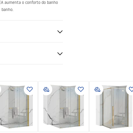
EA
aumenta o conforto do banho
e banho.
ado
do
ções de garantia
nty_Terms_and_Conditions_
s_-_5.pdf
gnacja
nacja.pdf