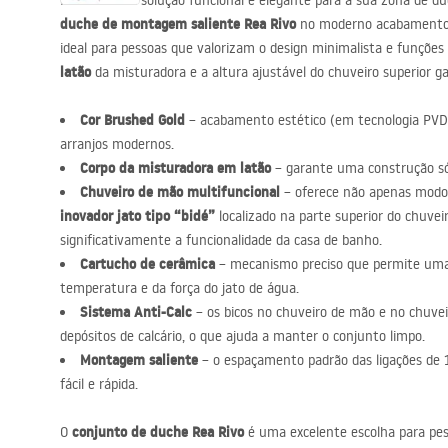
Procura uma solução funcional e elegante para a sua zona de d
acessórios de casa de banho
duche de montagem saliente Rea Rivo
no moderno acabament
ideal para pessoas que valorizam o design minimalista e funções
latão
da misturadora e a altura ajustável do chuveiro superior g
Cor Brushed Gold
– acabamento estético (em tecnologia
PVD
arranjos modernos.
Corpo da misturadora em latão
– garante uma construção sóli
Chuveiro de mão multifuncional
– oferece não apenas mod
inovador jato tipo “bidé”
localizado na parte superior do chuve
significativamente a funcionalidade da casa de banho.
Cartucho de cerâmica
– mecanismo preciso que permite uma 
temperatura e da força do jato de água.
Sistema Anti-Calc
– os bicos no chuveiro de mão e no chuvei
depósitos de calcário, o que ajuda a manter o conjunto limpo.
Montagem saliente
– o espaçamento padrão das ligações de
fácil e rápida.
conjunto de duche Rea Rivo
O
é uma excelente escolha para pes