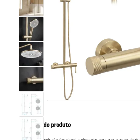
Sanitas, lavatórios
Lava-louças e lavatórios de casa
de banho
Cabinas de duche de casa de
banho
Misturadores de casa de banho
Chuveiros de casa de banho
Cozinha
Descrição do produto
Acessórios de casa de banho,