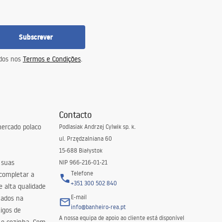
Subscrever
idos nos
Termos e Condições
.
Contacto
ercado polaco
Podlasiak Andrzej Cylwik sp. k.
ul. Przędzalniana 60
15-688 Białystok
 suas
NIP 966-216-01-21
Telefone
 completar a
+351 300 502 840
 alta qualidade
E-mail
zados na
info@banheiro-rea.pt
igos de
A nossa equipa de apoio ao cliente está disponível