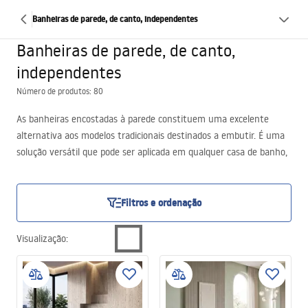
Banheiras de parede, de canto, independentes
Banheiras de parede, de canto,
independentes
Número de produtos: 80
As banheiras encostadas à parede constituem uma excelente
alternativa aos modelos tradicionais destinados a embutir. É uma
solução versátil que pode ser aplicada em qualquer casa de banho,
mesmo nas mais pequenas. Tudo graças ao facto de a banheira
independente junto à parede possuir um lado especialmente
achatado que permite encostá-la à parede. O comprimento ideal do
Filtros e ordenação
modelo, de 150 cm, garante o conforto no uso da banheira. Esse
tamanho não cabe na sua casa de banho? Sem problema. Na
Visualização
:
oferta da loja Rea está disponível uma banheira de canto
compacta com dimensões 80×80 cm. Também está disponível aqui
uma banheira com dimensões 90×90 cm. Os nossos produtos
distinguem-se pela funcionalidade e pelo aspeto estético.