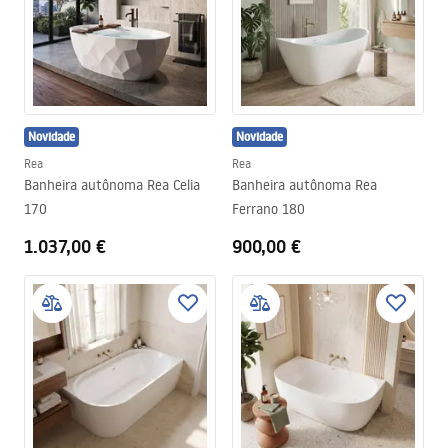
Normalmente têm forma retangular. Recentemente, as elegantes
banheiras ovais também têm vindo a ganhar cada vez mais
popularidade entre os clientes.
Novidade
Novidade
Rea
Rea
Banheira autônoma Rea Celia
Banheira autônoma Rea
170
Ferrano 180
1.037,00 €
900,00 €