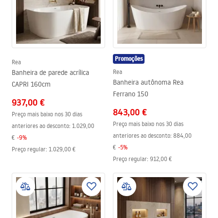
Promoções
Rea
Banheira de parede acrílica
Rea
Banheira autônoma Rea
CAPRI 160cm
Ferrano 150
937,00 €
843,00 €
Preço mais baixo nos 30 dias
Preço mais baixo nos 30 dias
anteriores ao desconto:
1.029,00
anteriores ao desconto:
884,00
€
-
9
%
€
-
5
%
Preço regular
:
1.029,00 €
Preço regular
:
912,00 €