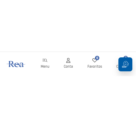
0
0
Menu
Conta
Favoritos
Carrinho
Newsletter
Mantenha-se atualizado com novidades e promoções!