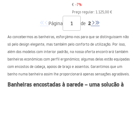
€
-
7
%
Preço regular
:
1.125,00 €
2
Página
de
Ao concebermos as banheiras, esforçámo-nos para que se distinguissem não
só pelo design elegante, mas também pelo conforto de utilização. Por isso,
além dos modelos com interior padrão, na nossa oferta encontrará também
banheiras económicas com perfil ergonómico; algumas delas estão equipadas
com encostos de cabeça, apoios de braço e assentos. Garantimos que um
banho numa banheira assim lhe proporcionará apenas sensações agradáveis.
Banheiras encostadas à parede – uma solução à
medida do século
XXI
As banheiras independentes junto à parede e as de duche têm muitas
vantagens. Ao contrário dos modelos tradicionais, não requerem
acabamentos sob a forma de revestimento em azulejos ou de serem
encastradas em estruturas de acabamento. Antes da sua instalação, basta
escolher o local apropriado com acesso à água e drenagem. Cada banheira,