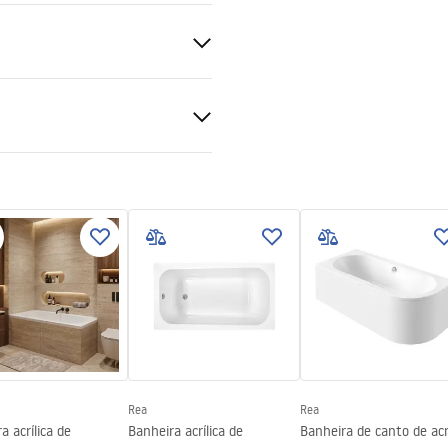
ções de garantia
nty_Terms_and_Conditions_
bs.pdf
uções de montagem
_160_170.pdf
Rea
Rea
a acrílica de
Banheira acrílica de
Banheira de canto de acrí