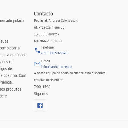
Contacto
ercado polaco
Podlasiak Andrzej Cylwik sp. k.
ul. Przędzalniana 60
15-688 Białystok
 suas
NIP 966-216-01-21
Telefone
 completar a
+351 300 502 840
 alta qualidade
E-mail
zados na
info@banheiro-rea.pt
igos de
A nossa equipa de apoio ao cliente está disponível
 e cozinha. Com
em dias úteis entre:
riência,
7:00–15:30
sos produtos
Siga-nos
de e