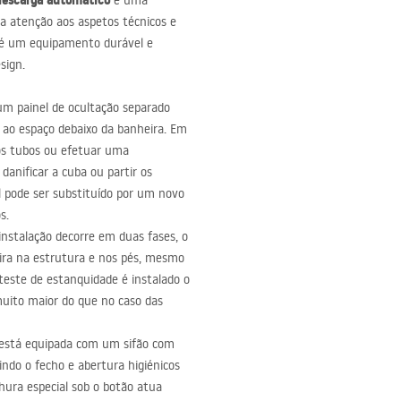
descarga automático
é uma
 atenção aos aspetos técnicos e
, é um equipamento durável e
sign.
 um painel de ocultação separado
ao espaço debaixo da banheira. Em
dos tubos ou efetuar uma
danificar a cuba ou partir os
l pode ser substituído por um novo
s.
instalação decorre em duas fases, o
ira na estrutura e nos pés, mesmo
teste de estanquidade é instalado o
muito maior do que no caso das
 está equipada com um sifão com
ndo o fecho e abertura higiénicos
ura especial sob o botão atua