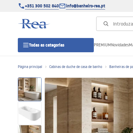
+351 300 502 840
info@banheiro-rea.pt
PREMIUM
Novidades
Ma
Todas as categorias
Página principal
Cabinas de duche de casa de banho
Banheiras de p
Cabines de duche 90x90, 80x80 e
outras
Portas de duche
Bases de duche de casa de banho
Sumidouros de duche