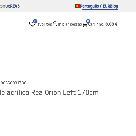
REA5
Português / EUR
Blog
conto:
0
0
0,00 €
Favoritos
Iniciar sessão
Carrinho
:
906366031786
e acrílico Rea Orion Left 170cm