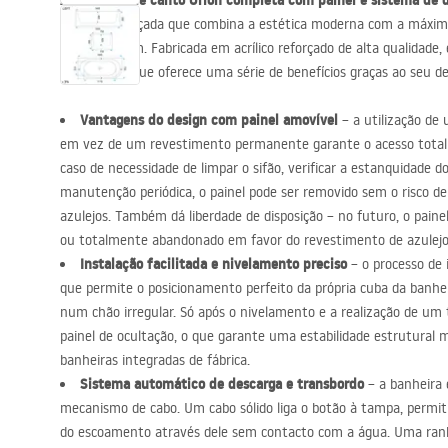
A banheira de canto Orion completa com painel e sistema de 
acessórios de casa de banho
solução avançada que combina a estética moderna com a máxima
de montagem. Fabricada em acrílico reforçado de alta qualidade
confortável que oferece uma série de benefícios graças ao seu de
Vantagens do design com painel amovível
– a utilização de
em vez de um revestimento permanente garante o acesso total 
caso de necessidade de limpar o sifão, verificar a estanquidade 
manutenção periódica, o painel pode ser removido sem o risco de 
azulejos. Também dá liberdade de disposição – no futuro, o paine
ou totalmente abandonado em favor do revestimento de azulejo
Instalação facilitada e nivelamento preciso
– o processo de 
que permite o posicionamento perfeito da própria cuba da banhe
num chão irregular. Só após o nivelamento e a realização de um 
painel de ocultação, o que garante uma estabilidade estrutural 
banheiras integradas de fábrica.
Sistema automático de descarga e transbordo
– a banheira
mecanismo de cabo. Um cabo sólido liga o botão à tampa, permiti
do escoamento através dele sem contacto com a água. Uma ranh