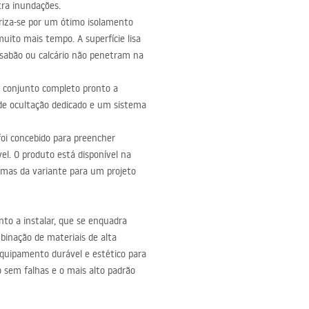
ra inundações.
riza-se por um ótimo isolamento
ito mais tempo. A superfície lisa
e sabão ou calcário não penetram na
m conjunto completo pronto a
 de ocultação dedicado e um sistema
oi concebido para preencher
el. O produto está disponível na
emas da variante para um projeto
to a instalar, que se enquadra
binação de materiais de alta
equipamento durável e estético para
sem falhas e o mais alto padrão