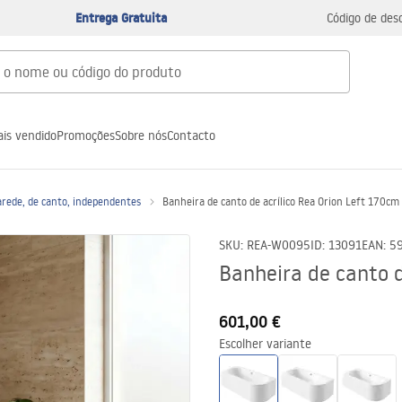
Entrega Gratuita
Código de des
is vendido
Promoções
Sobre nós
Contacto
arede, de canto, independentes
Banheira de canto de acrílico Rea Orion Left 170cm
SKU
:
REA-W0095
ID
:
13091
EAN
:
5
Banheira de canto d
601,00 €
Escolher variante