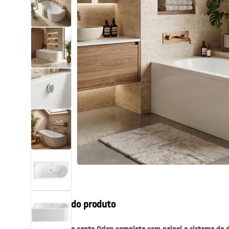
Sanitas, lavatórios
Lava-louças e lavatórios de casa
de banho
Cabinas de duche de casa de
banho
Misturadores de casa de banho
Chuveiros de casa de banho
Cozinha
Descrição do produto
Acessórios de casa de banho,