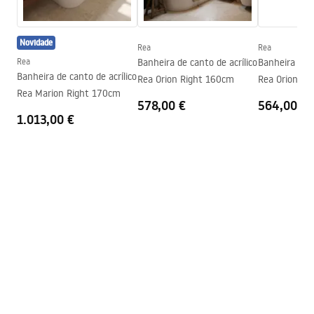
Lado de instalação
Esquerda
Warranty_Terms_and_Conditions_Bathtubs.pdf
Válvula e sifão incluídos
Sim
Novidade
Garantia
24 meses
Rea
Rea
Instruções de montagem
Rea
Banheira de canto de acrílico
Banheira de c
Orion_160_170.pdf
Banheira de canto de acrílico
Rea Orion Right 160cm
Rea Orion Le
Rea Marion Right 170cm
578,00 €
564,00 €
1.013,00 €