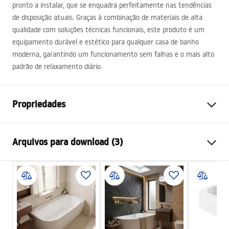
pronto a instalar, que se enquadra perfeitamente nas tendências
de disposição atuais. Graças à combinação de materiais de alta
qualidade com soluções técnicas funcionais, este produto é um
equipamento durável e estético para qualquer casa de banho
moderna, garantindo um funcionamento sem falhas e o mais alto
padrão de relaxamento diário.
Propriedades
Tipo de banho
de canto
Arquivos para download (3)
Cor
Branco
Materiais
Acrílico
Informações de segurança
Comprimento
1595
mm
WARUNKI_BEZPIECZENSTWA_WANNY.pdf
Largura
750
mm
Altura
560
mm
Condições de garantia