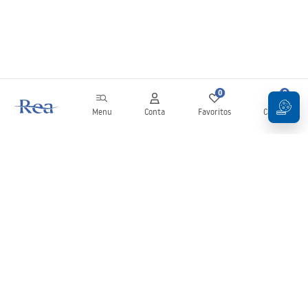
0
0
Menu
Conta
Favoritos
Carrinho
Newsletter
Mantenha-se atualizado com novidades e promoções!
Subscrever