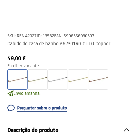
SKU
:
REA-42027
ID
:
13582
EAN
:
5906366030307
Cabide de casa de banho A62301RG OTTO Copper
49,00 €
Escolher variante
Envio amanhã.
Perguntar sobre o produto
Descrição do produto