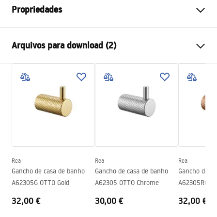
Propriedades
Cor
Cobre
Arquivos para download (2)
Materiais
Metal
Método de instalação
Parafusado
Condições de garantia
Largura
595
mm
Warranty_Terms_and_Conditions_Accessories_-_24.pdf
Altura
23
mm
Profundidade
68
mm
Informações de segurança
Série
Otto
Safety_Information_Accessories.pdf
Garantia
24 meses
Rea
Rea
Rea
Gancho de casa de banho
Gancho de casa de banho
Gancho de ca
A62305G OTTO Gold
A62305 OTTO Chrome
A62305RG OT
32,00 €
30,00 €
32,00 €