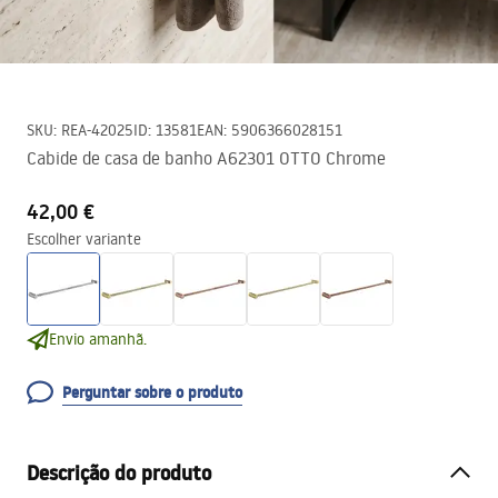
SKU
:
REA-42025
ID
:
13581
EAN
:
5906366028151
Cabide de casa de banho A62301 OTTO Chrome
42,00 €
Escolher variante
Envio amanhã.
Perguntar sobre o produto
Descrição do produto