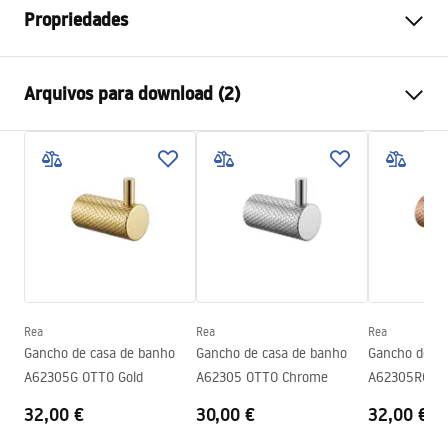
Propriedades
Cor
Cromado
Arquivos para download (2)
Materiais
Metal
Método de instalação
Parafusado
Condições de garantia
Largura
595
mm
Warranty_Terms_and_Conditions_Accessories_-_24.pdf
Altura
23
mm
Profundidade
68
mm
Informações de segurança
Série
Otto
Safety_Information_Accessories.pdf
Garantia
24 meses
Rea
Rea
Rea
Gancho de casa de banho
Gancho de casa de banho
Gancho de ca
A62305G OTTO Gold
A62305 OTTO Chrome
A62305RG OT
32,00 €
30,00 €
32,00 €