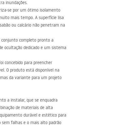
ra inundações.
riza-se por um ótimo isolamento
ito mais tempo. A superfície lisa
e sabão ou calcário não penetram na
m conjunto completo pronto a
 de ocultação dedicado e um sistema
oi concebido para preencher
el. O produto está disponível na
emas da variante para um projeto
to a instalar, que se enquadra
binação de materiais de alta
equipamento durável e estético para
sem falhas e o mais alto padrão