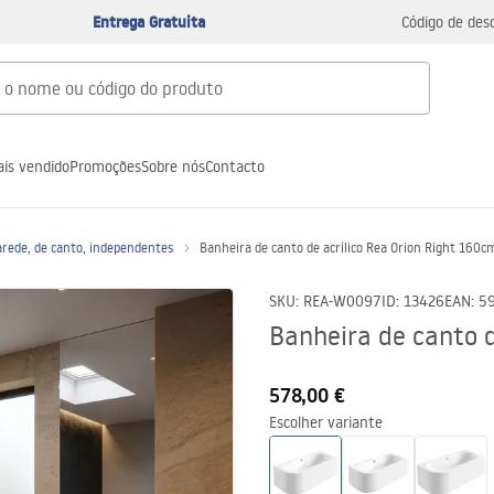
Entrega Gratuita
Código de des
is vendido
Promoções
Sobre nós
Contacto
arede, de canto, independentes
Banheira de canto de acrílico Rea Orion Right 160c
SKU
:
REA-W0097
ID
:
13426
EAN
:
5
Banheira de canto d
578,00 €
Escolher variante