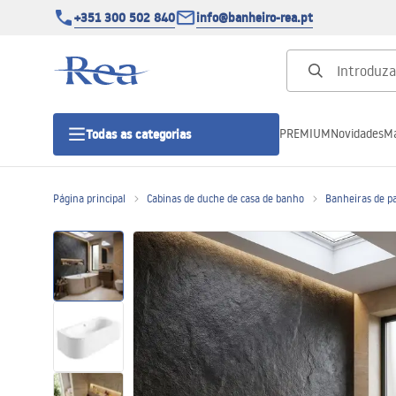
+351 300 502 840
info@banheiro-rea.pt
PREMIUM
Novidades
Ma
Todas as categorias
Página principal
Cabinas de duche de casa de banho
Banheiras de p
Cabines de duche 90x90, 80x80 e
outras
Portas de duche
Bases de duche de casa de banho
Sumidouros de duche