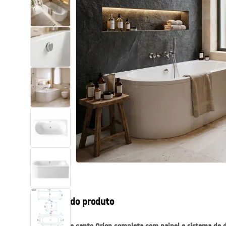
Sanitas, lavatórios
Lava-louças e lavatórios de casa
de banho
Cabinas de duche de casa de
banho
Misturadores de casa de banho
Chuveiros de casa de banho
Cozinha
Descrição do produto
Acessórios de casa de banho,