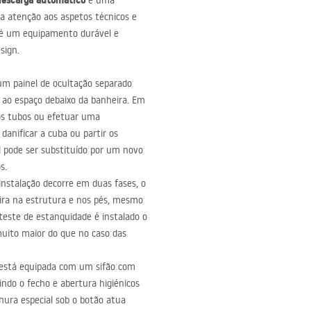
descarga automático
é uma
 atenção aos aspetos técnicos e
, é um equipamento durável e
sign.
 um painel de ocultação separado
ao espaço debaixo da banheira. Em
dos tubos ou efetuar uma
danificar a cuba ou partir os
l pode ser substituído por um novo
s.
instalação decorre em duas fases, o
ira na estrutura e nos pés, mesmo
teste de estanquidade é instalado o
muito maior do que no caso das
 está equipada com um sifão com
ndo o fecho e abertura higiénicos
ura especial sob o botão atua