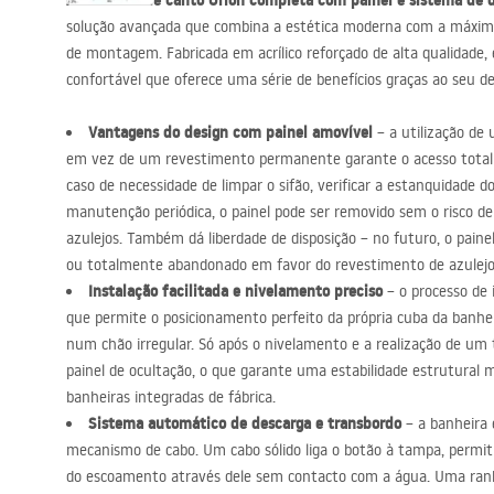
A banheira de canto Orion completa com painel e sistema de 
acessórios de casa de banho
solução avançada que combina a estética moderna com a máxima
de montagem. Fabricada em acrílico reforçado de alta qualidade
confortável que oferece uma série de benefícios graças ao seu de
Vantagens do design com painel amovível
– a utilização de
em vez de um revestimento permanente garante o acesso total 
caso de necessidade de limpar o sifão, verificar a estanquidade 
manutenção periódica, o painel pode ser removido sem o risco de 
azulejos. Também dá liberdade de disposição – no futuro, o paine
ou totalmente abandonado em favor do revestimento de azulejo
Instalação facilitada e nivelamento preciso
– o processo de 
que permite o posicionamento perfeito da própria cuba da banhe
num chão irregular. Só após o nivelamento e a realização de um 
painel de ocultação, o que garante uma estabilidade estrutural 
banheiras integradas de fábrica.
Sistema automático de descarga e transbordo
– a banheira
mecanismo de cabo. Um cabo sólido liga o botão à tampa, permiti
do escoamento através dele sem contacto com a água. Uma ranh