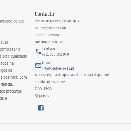
Contacto
ercado polaco
Podlasiak Andrzej Cylwik sp. k.
ul. Przędzalniana 60
15-688 Białystok
 suas
NIP 966-216-01-21
Telefone
 completar a
+351 300 502 840
 alta qualidade
E-mail
zados na
info@banheiro-rea.pt
igos de
A nossa equipa de apoio ao cliente está disponível
 e cozinha. Com
em dias úteis entre:
riência,
7:00–15:30
sos produtos
Siga-nos
de e