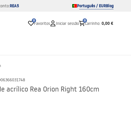
REA5
Português / EUR
Blog
conto:
0
0
0,00 €
Favoritos
Iniciar sessão
Carrinho
:
m
906366031748
e acrílico Rea Orion Right 160cm