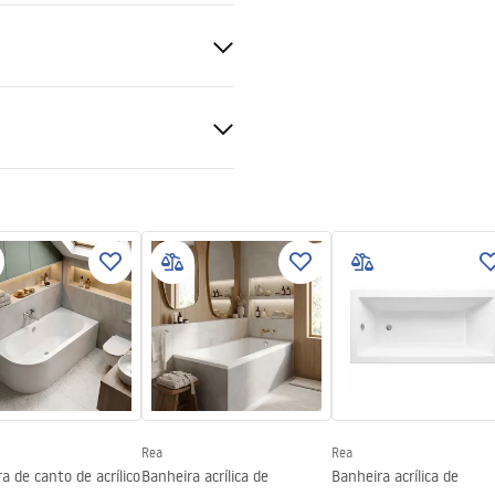
ções de garantia
nty_Terms_and_Conditions_
bs.pdf
Rea
Rea
a de canto de acrílico
Banheira acrílica de
Banheira acrílica de