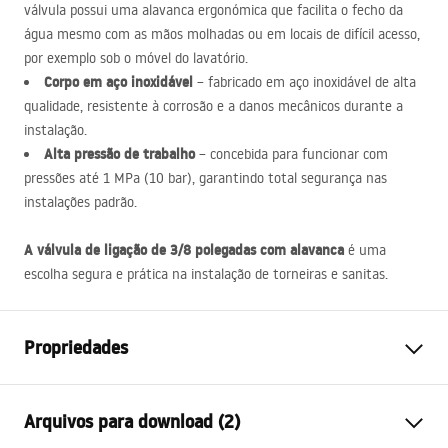
válvula possui uma alavanca ergonómica que facilita o fecho da
água mesmo com as mãos molhadas ou em locais de difícil acesso,
por exemplo sob o móvel do lavatório.
Corpo em aço inoxidável
– fabricado em aço inoxidável de alta
qualidade, resistente à corrosão e a danos mecânicos durante a
instalação.
Alta pressão de trabalho
– concebida para funcionar com
pressões até 1 MPa (10 bar), garantindo total segurança nas
instalações padrão.
A válvula de ligação de 3/8 polegadas com alavanca
é uma
escolha segura e prática na instalação de torneiras e sanitas.
Propriedades
Diâmetro da conexão
3/8 polegada
Arquivos para download (2)
Cor
Preto