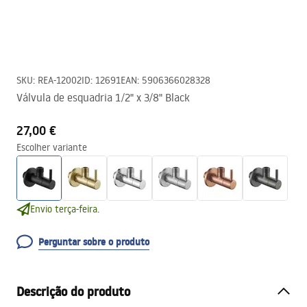
SKU
:
REA-12002
ID
:
12691
EAN
:
5906366028328
Válvula de esquadria 1/2" x 3/8" Black
27,00 €
Escolher variante
Envio terça-feira.
Perguntar sobre o produto
Descrição do produto