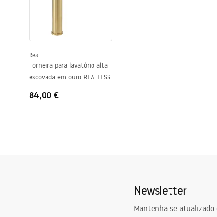
Informações de segurança
Technologia powłoki
PVD
Safety_Information_Faucets.pdf
Diâmetro da conexão
3/8 polegad
Garantia
5 anos
Rea
Torneira para lavatório alta
escovada em ouro REA TESS
84,00 €
Newsletter
Mantenha-se atualizado 