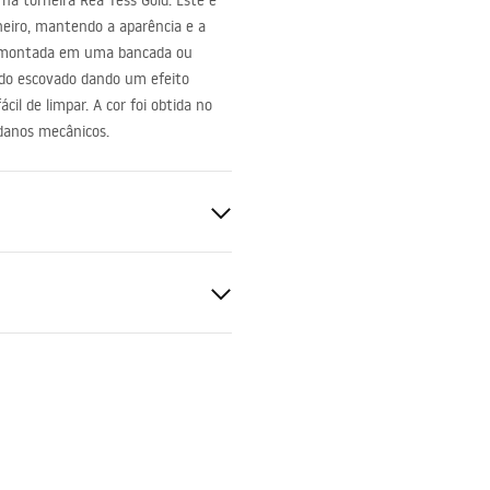
a torneira Rea Tess Gold. Este é
eiro, mantendo a aparência e a
 ser montada em uma bancada ou
ado escovado dando um efeito
il de limpar. A cor foi obtida no
 danos mecânicos.
ado
uções de montagem
.pdf