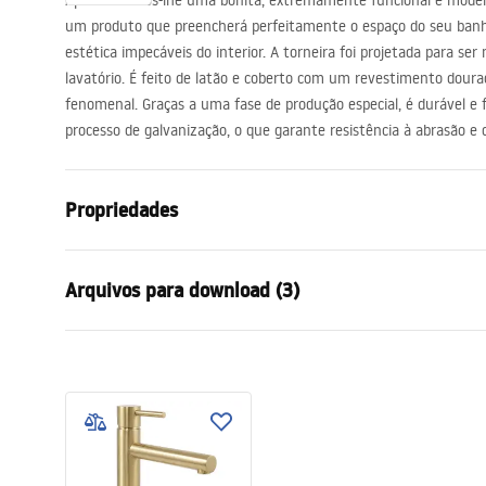
Apresentamos-lhe uma bonita, extremamente funcional e modern
acessórios de casa de banho
um produto que preencherá perfeitamente o espaço do seu banh
estética impecáveis ​​do interior. A torneira foi projetada para
lavatório. É feito de latão e coberto com um revestimento dour
fenomenal. Graças a uma fase de produção especial, é durável e fác
processo de galvanização, o que garante resistência à abrasão e
Propriedades
Tipo de Bateria
Lavatório
Arquivos para download (3)
Método de instalação
De bancada
Cor
Ouro escov
Condições de garantia
Tipo de bica
Fixa
Instr
Warranty_Terms_and_Conditions_
faucet
Materiais
Latão
Faucets_-_5.pdf
Intervalo da goteira
170
mm
Altura
315
mm