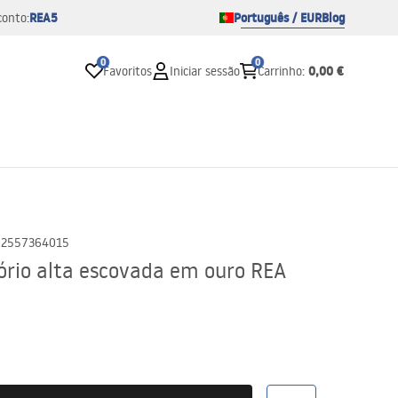
REA5
Português / EUR
Blog
conto:
0
0
0,00 €
Favoritos
Iniciar sessão
Carrinho
:
02557364015
ório alta escovada em ouro REA