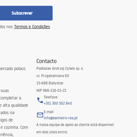
Subscrever
idos nos
Termos e Condições
.
Contacto
ercado polaco
Podlasiak Andrzej Cylwik sp. k.
ul. Przędzalniana 60
15-688 Białystok
 suas
NIP 966-216-01-21
Telefone
 completar a
+351 300 502 840
 alta qualidade
E-mail
zados na
info@banheiro-rea.pt
igos de
A nossa equipa de apoio ao cliente está disponível
 e cozinha. Com
em dias úteis entre:
riência,