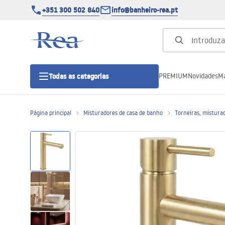
+351 300 502 840
info@banheiro-rea.pt
PREMIUM
Novidades
Ma
Todas as categorias
Página principal
Misturadores de casa de banho
Torneiras, misturad
Cabines de duche 90x90, 80x80 e
outras
Portas de duche
Bases de duche de casa de banho
Sumidouros de duche