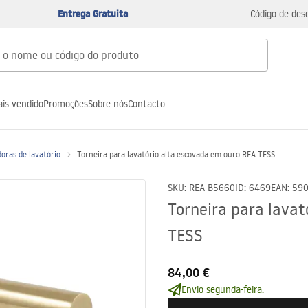
Entrega Gratuita
Código de des
is vendido
Promoções
Sobre nós
Contacto
oras de lavatório
Torneira para lavatório alta escovada em ouro REA TESS
SKU
:
REA-B5660
ID
:
6469
EAN
:
59
Torneira para lavat
TESS
84,00 €
Envio segunda-feira.