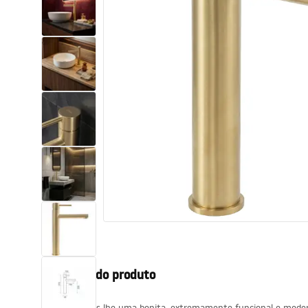
Sanitas, lavatórios
Lava-louças e lavatórios de casa
de banho
Cabinas de duche de casa de
banho
Misturadores de casa de banho
Chuveiros de casa de banho
Cozinha
Descrição do produto
Acessórios de casa de banho,