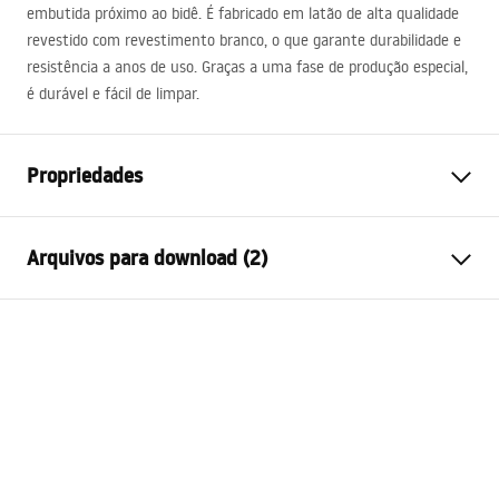
embutida próximo ao bidê. É fabricado em latão de alta qualidade
revestido com revestimento branco, o que garante durabilidade e
resistência a anos de uso. Graças a uma fase de produção especial,
é durável e fácil de limpar.
Propriedades
Tipo de Bateria
Bidé
Arquivos para download (2)
Método de instalação
De parede
Tipo de bica
Fixa
Instruções de montagem
Materiais
Latão
Faucet.pdf
Altura
110
mm
Technologia powłoki
Electroplating
Condições de garantia
Diâmetro da conexão
1/2 polegada
Warranty_Terms_and_Conditions_Faucets_-_5.pdf