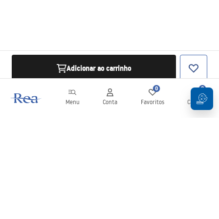
Adicionar ao carrinho
0
0
Menu
Conta
Favoritos
Carrinho
Newsletter
Mantenha-se atualizado com novidades e promoções!