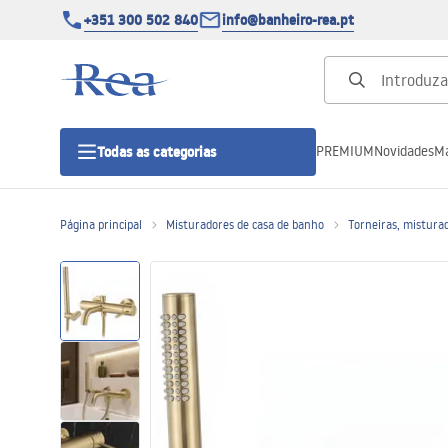
+351 300 502 840
info@banheiro-rea.pt
PREMIUM
Novidades
Ma
Todas as categorias
Página principal
Misturadores de casa de banho
Torneiras, mistura
Cabines de duche 90x90, 80x80 e
outras
Portas de duche
Bases de duche de casa de banho
Sumidouros de duche