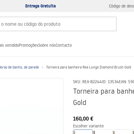
Entrega Gratuita
Código de des
is vendido
Promoções
Sobre nós
Contacto
doras de banho, de parede
Torneira para banheira Rea Lungo Diamond Brush Gold
SKU
:
REA-B2244
ID
:
13534
EAN
:
59
Torneira para banh
Gold
160,00 €
Escolher variante