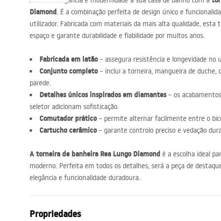
to
Adicione elegância e modernidade à sua casa de banho com a
acessórios de casa de banho
Diamond
. É a combinação perfeita de design único e funcionali
utilizador. Fabricada com materiais da mais alta qualidade, esta t
espaço e garante durabilidade e fiabilidade por muitos anos.
Fabricada em latão
– assegura resistência e longevidade no u
Conjunto completo
– inclui a torneira, mangueira de duche,
parede.
Detalhes únicos inspirados em diamantes
– os acabamentos 
seletor adicionam sofisticação.
Comutador prático
– permite alternar facilmente entre o bic
Cartucho cerâmico
– garante controlo preciso e vedação dur
A torneira de banheira Rea Lungo Diamond
é a escolha ideal pa
moderno. Perfeita em todos os detalhes, será a peça de destaqu
elegância e funcionalidade duradoura.
Propriedades