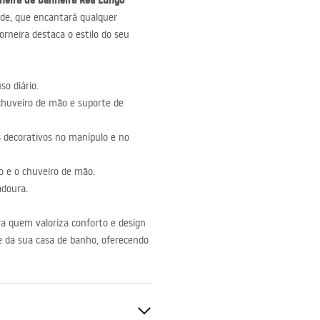
rneira de banheira Rea Lungo
dade, que encantará qualquer
orneira destaca o estilo do seu
so diário.
 chuveiro de mão e suporte de
decorativos no manípulo e no
o e o chuveiro de mão.
adoura.
ra quem valoriza conforto e design
e da sua casa de banho, oferecendo