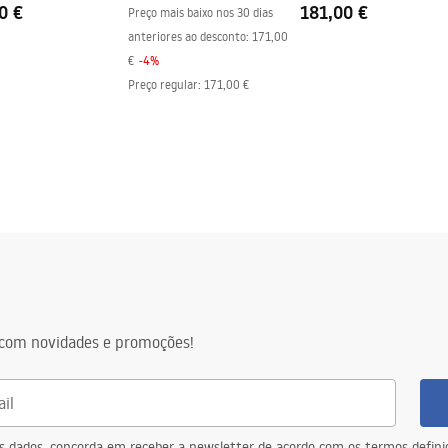
0 €
181,00 €
Preço mais baixo nos 30 dias
anteriores ao desconto:
171,00
€
-
4
%
Preço regular
:
171,00 €
com novidades e promoções!
eus dados, concorda em receber a newsletter de acordo com os termos defin