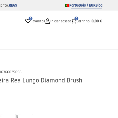
REA5
Português / EUR
Blog
conto:
0
0
0,00 €
Favoritos
Iniciar sessão
Carrinho
:
06366035098
eira Rea Lungo Diamond Brush