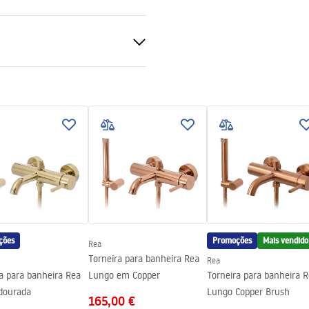
ado
ções de garantia
nty_Terms_and_Conditions_
el, Latão
s_-_5.pdf
a
ções
Promoções
Mais vendido
Rea
Torneira para banheira Rea
Rea
a para banheira Rea
Lungo em Copper
Torneira para banheira 
dourada
Lungo Copper Brush
165,00 €