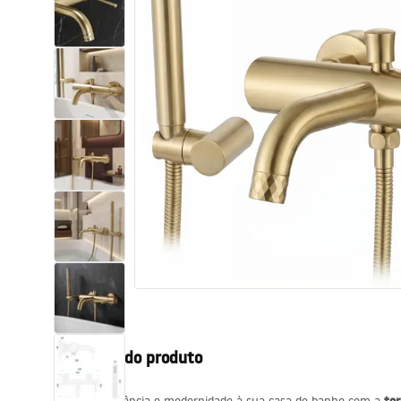
Sanitas, lavatórios
Lava-louças e lavatórios de casa
de banho
Cabinas de duche de casa de
banho
Misturadores de casa de banho
Chuveiros de casa de banho
Cozinha
Descrição do produto
Acessórios de casa de banho,