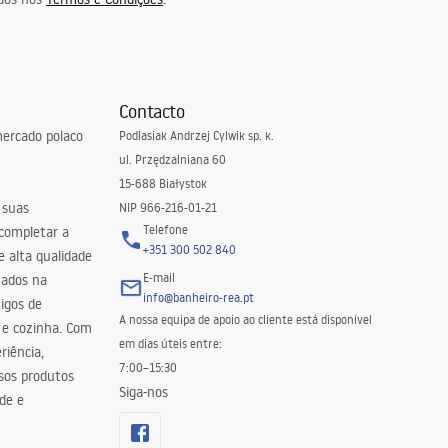
Contacto
ercado polaco
Podlasiak Andrzej Cylwik sp. k.
ul. Przędzalniana 60
15-688 Białystok
 suas
NIP 966-216-01-21
Telefone
 completar a
+351 300 502 840
 alta qualidade
E-mail
zados na
info@banheiro-rea.pt
igos de
A nossa equipa de apoio ao cliente está disponível
 e cozinha. Com
em dias úteis entre:
riência,
7:00–15:30
sos produtos
Siga-nos
de e