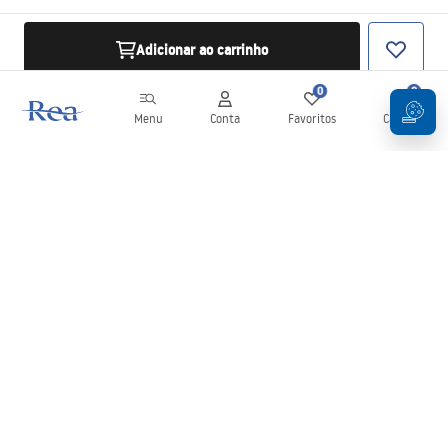
Adicionar ao carrinho
0
0
Menu
Conta
Favoritos
Carrinho
Newsletter
Mantenha-se atualizado com novidades e promoções!
Subscrever
Ao inserir e confirmar os seus dados, concorda em receber a
newsletter de acordo com os termos definidos nos
Termos e