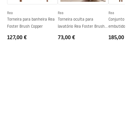
Technologia powłoki
PVD
Diâmetro da conexão
1/2 polegada
Rea
Rea
Rea
Condições de garantia
Torneira para banheira Rea
Torneira oculta para
Conjunto de 
Distância entre ligações
150
mm
Warranty_Terms_and_Conditions_Faucets_-_5.pdf
Foster Brush Copper
lavatório Rea Foster Brush
embutido Rea
Garantia
5 anos
Copper
Copper + BOX
127,00 €
73,00 €
185,00 €