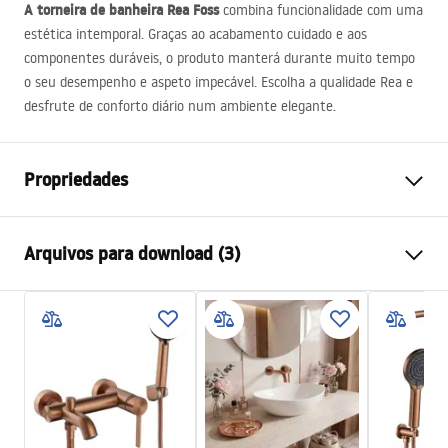
A torneira de banheira Rea Foss
combina funcionalidade com uma
estética intemporal. Graças ao acabamento cuidado e aos
componentes duráveis, o produto manterá durante muito tempo
o seu desempenho e aspeto impecável. Escolha a qualidade Rea e
desfrute de conforto diário num ambiente elegante.
Propriedades
Tipo de Bateria
Banheira
Arquivos para download (3)
Método de instalação
De parede
Cor
Ouro escovado
Instruções de montagem
Tipo de bica
Fixa
Faucet.pdf
Materiais
Latão, ABS
Intervalo da goteira
125
mm
Warunki bezpieczeństwa
Altura
100
mm
WARUNKI BEZPIECZENSTWA BATERIE.pdf